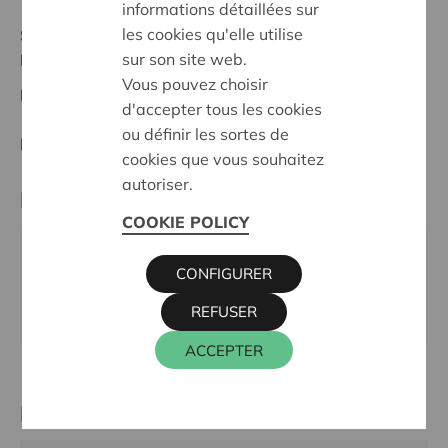
informations détaillées sur
les cookies qu'elle utilise
Stand :
Complete
sur son site web.
Meetjesland
Vous pouvez choisir
Datum:
07/03/2024
d'accepter tous les cookies
ou définir les sortes de
Entscheidung:
Approved
cookies que vous souhaitez
autoriser.
Partner
COOKIE POLICY
STEUNCOMITé CHIROJEUGD ERTVELDE VZW,
CONFIGURER
STORMRAMSTRAAT 12, 9940 EVERGEM
REFUSER
Webseite:
www.chiro-ertvelde.be
ACCEPTER
Kontaktperson