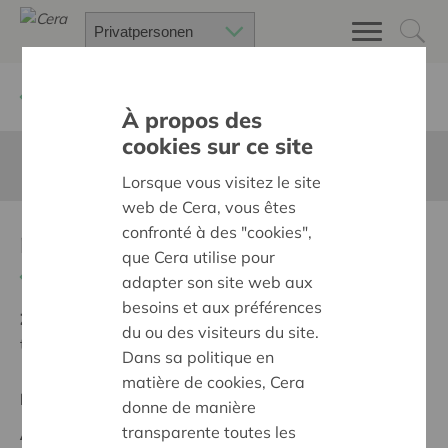
Zurück
Suchen Sie ein unterstütztes Projekt
À propos des
cookies sur ce site
Diese Seite ist nicht ins Deutsche übersetzt
Lorsque vous visitez le site
web de Cera, vous êtes
confronté à des "cookies",
renovatie chirolokalen
que Cera utilise pour
Zurück
adapter son site web aux
besoins et aux préférences
Ziel:
Des quartiers chaleureux et bienveillants pour
du ou des visiteurs du site.
tous
Dans sa politique en
matière de cookies, Cera
Regionales Projekt
donne de manière
transparente toutes les
Anfangsdatum:
07/03/2024