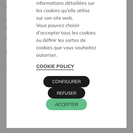
informations détaillées sur
Anfangsdatum:
05/03/2024
les cookies qu'elle utilise
sur son site web.
Stand :
In treatment
Vous pouvez choisir
Noord-Limburg
d'accepter tous les cookies
Datum:
05/03/2024
ou définir les sortes de
cookies que vous souhaitez
Entscheidung:
Approved
autoriser.
COOKIE POLICY
Partner
CONFIGURER
BASISSCHOOL FLOOR EN TIJN, FLOXSTRAAT 4,
REFUSER
3660 OUDSBERGEN
Tel.:
089 85 56 17
ACCEPTER
Webseite:
www.vrijebasisschoolfloorentijn.net