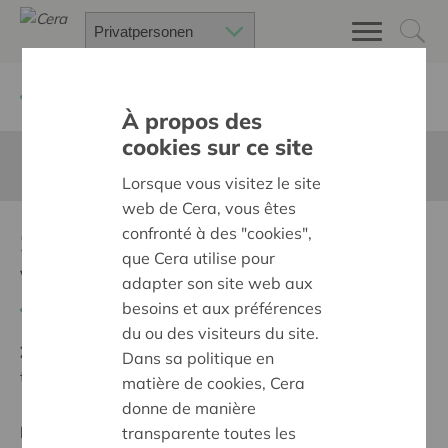
Zurück
Suchen Sie ein unterstütztes Projekt
À propos des
cookies sur ce site
Diese Seite ist nicht ins Deutsche übersetzt
Lorsque vous visitez le site
web de Cera, vous êtes
confronté à des "cookies",
Schitteren op ons
que Cera utilise pour
wereldpodium
adapter son site web aux
besoins et aux préférences
Zurück
du ou des visiteurs du site.
Ziel:
Des quartiers chaleureux et bienveillants pour
Dans sa politique en
tous
matière de cookies, Cera
donne de manière
Regionales Projekt
transparente toutes les