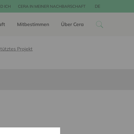
DE
D ICH
CERA IN MEINER NACHBARSCHAFT
aft
Mitbestimmen
Über Cera
tütztes Projekt