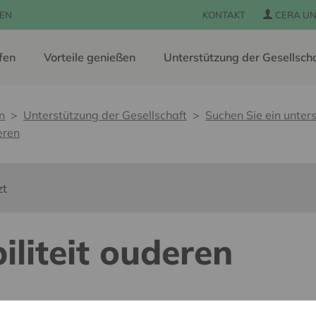
EN
KONTAKT
CERA UN
fen
Vorteile genießen
Unterstützung der Gesellsch
n
Unterstützung der Gesellschaft
Suchen Sie ein unters
eren
zt
liteit ouderen