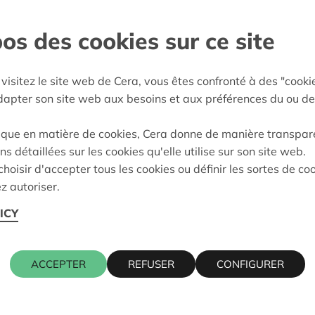
s barrières
os des cookies sur ce site
enland
:
05/03/2024
visitez le site web de Cera, vous êtes confronté à des "cooki
adapter son site web aux besoins et aux préférences du ou de
eidung:
Approved
ique en matière de cookies, Cera donne de manière transpar
ns détaillées sur les cookies qu'elle utilise sur son site web.
hoisir d'accepter tous les cookies ou définir les sortes de co
Kontaktpers
z autoriser.
ICY
 4, 1500 HALLE
ALAIN BAE
016 27 96 0
ACCEPTER
REFUSER
CONFIGURER
alain.baeck