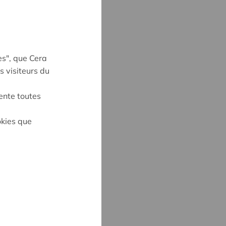
es", que Cera
s visiteurs du
ente toutes
okies que
on
CK
3
@cera.coop