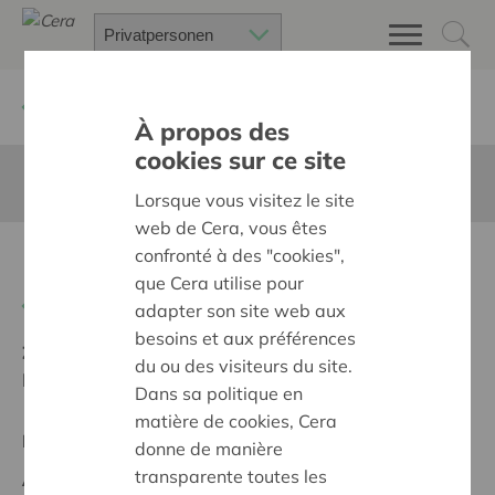
Zurück
Suchen Sie ein unterstütztes Projekt
À propos des
cookies sur ce site
Diese Seite ist nicht ins Deutsche übersetzt
Lorsque vous visitez le site
web de Cera, vous êtes
confronté à des "cookies",
Een té gek leeshuisje
que Cera utilise pour
Zurück
adapter son site web aux
besoins et aux préférences
Ziel:
Une société solidaire et respectueuse, sans
du ou des visiteurs du site.
barrières
Dans sa politique en
matière de cookies, Cera
Regionales Projekt
donne de manière
transparente toutes les
Anfangsdatum:
13/05/2024