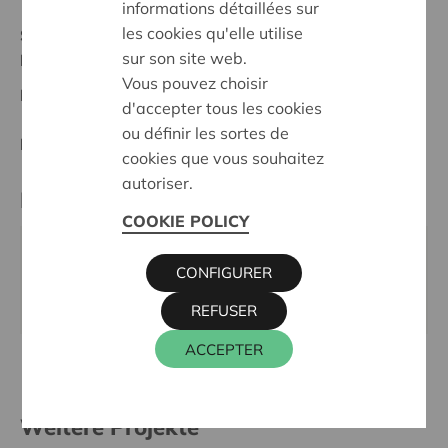
informations détaillées sur
les cookies qu'elle utilise
Stand :
Complete
sur son site web.
Herentals - Heist o/d Berg
Vous pouvez choisir
Datum:
13/05/2024
d'accepter tous les cookies
ou définir les sortes de
Entscheidung:
Approved
cookies que vous souhaitez
autoriser.
Kontaktperson
COOKIE POLICY
KRIS DEBRUYNE
CONFIGURER
016 27 96 74
kris.debruyne@cera.coop
REFUSER
ACCEPTER
Weitere Projekte