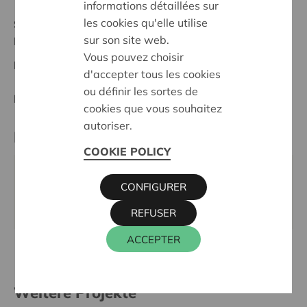
informations détaillées sur
les cookies qu'elle utilise
Stand :
Complete
sur son site web.
Midden-Limburg
Vous pouvez choisir
Datum:
23/05/2024
d'accepter tous les cookies
ou définir les sortes de
Entscheidung:
Approved
cookies que vous souhaitez
autoriser.
Kontaktperson
COOKIE POLICY
KRIS DEBRUYNE
CONFIGURER
016 27 96 74
kris.debruyne@cera.coop
REFUSER
ACCEPTER
Weitere Projekte