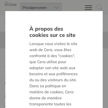
Zurück
Suchen Sie ein unterstütztes Projekt
À propos des
cookies sur ce site
Diese Seite ist nicht ins Deutsche übersetzt
Lorsque vous visitez le site
web de Cera, vous êtes
confronté à des "cookies",
Micromix Late Night - DITO
que Cera utilise pour
Zurück
adapter son site web aux
besoins et aux préférences
Ziel:
Une société solidaire et respectueuse, sans
du ou des visiteurs du site.
barrières
Dans sa politique en
matière de cookies, Cera
Regionales Projekt
donne de manière
transparente toutes les
Anfangsdatum:
23/05/2024