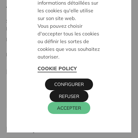
informations détaillées sur
Anfangsdatum:
09/10/2024
les cookies qu'elle utilise
sur son site web.
Stand :
Complete
Vous pouvez choisir
Ieper-Poperinge
d'accepter tous les cookies
Datum:
09/10/2024
ou définir les sortes de
cookies que vous souhaitez
Entscheidung:
Approved
autoriser.
COOKIE POLICY
Partner
CONFIGURER
VZW KOOLZAK OMMEGANG, MAGERHEIDSTRAAT
REFUSER
74, 8940 WERVIK
ACCEPTER
Kontaktperson