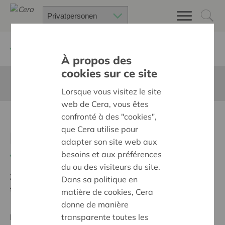
Zurück
Suchen Sie ein unterstütztes Projekt
À propos des
cookies sur ce site
Diese Seite ist nicht ins Deutsche übersetzt
Lorsque vous visitez le site
web de Cera, vous êtes
confronté à des "cookies",
Koolzak Ommegang
que Cera utilise pour
buurtfeest
adapter son site web aux
besoins et aux préférences
Zurück
du ou des visiteurs du site.
Ziel:
Des quartiers chaleureux et bienveillants pour
Dans sa politique en
tous
matière de cookies, Cera
donne de manière
transparente toutes les
Regionales Projekt