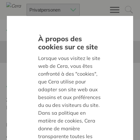
Zurück
Suchen Sie ein unterstütztes Projekt
À propos des
cookies sur ce site
Diese Seite ist nicht ins Deutsche übersetzt
Lorsque vous visitez le site
web de Cera, vous êtes
MUSIC HOME 2025 PLUS
confronté à des "cookies",
que Cera utilise pour
Zurück
adapter son site web aux
besoins et aux préférences
Ziel:
Une société solidaire et respectueuse, sans
du ou des visiteurs du site.
barrières
Dans sa politique en
matière de cookies, Cera
Regionales Projekt
donne de manière
Anfangsdatum:
16/10/2024
transparente toutes les