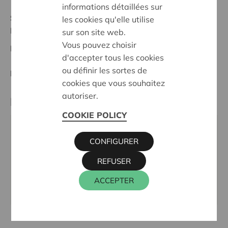
informations détaillées sur
Stand :
Complete
les cookies qu'elle utilise
Brugge
sur son site web.
Vous pouvez choisir
Datum:
16/10/2024
d'accepter tous les cookies
ou définir les sortes de
Entscheidung:
Approved
cookies que vous souhaitez
autoriser.
Partner
COOKIE POLICY
CREA THERA INTERNATIONAL, LEOPOLD
CONFIGURER
DEBRUYNESTRAAT 19, 8310 BRUGGE
Tel.:
050 35 69 58
REFUSER
E-Mail:
0471 55 08 22
ACCEPTER
Webseite:
www.creatherainternational.com