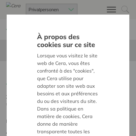
Zurück
Suchen Sie ein unterstütztes Projekt
À propos des
cookies sur ce site
Diese Seite ist nicht ins Deutsche übersetzt
Lorsque vous visitez le site
web de Cera, vous êtes
confronté à des "cookies",
Muziek verbindt
que Cera utilise pour
Zurück
adapter son site web aux
besoins et aux préférences
Ziel:
Des quartiers chaleureux et bienveillants pour
du ou des visiteurs du site.
tous
Dans sa politique en
matière de cookies, Cera
Regionales Projekt
donne de manière
transparente toutes les
Anfangsdatum:
21/10/2024