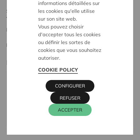
informations détaillées sur
les cookies qu'elle utilise
Stand :
Complete
sur son site web.
Tielt-Torhout
Vous pouvez choisir
Datum:
21/10/2024
d'accepter tous les cookies
ou définir les sortes de
Entscheidung:
Approved
cookies que vous souhaitez
autoriser.
Partner
COOKIE POLICY
LEEF-EN LEERSCHOOL SINT-ELOOI,
CONFIGURER
ROZENDALESTRAAT 125, 8750 WINGENE
REFUSER
Tel.:
051 65 75 57
E-Mail:
sintelooi.wingene@3span.be
ACCEPTER
Webseite:
www.sintelooiwingene.be