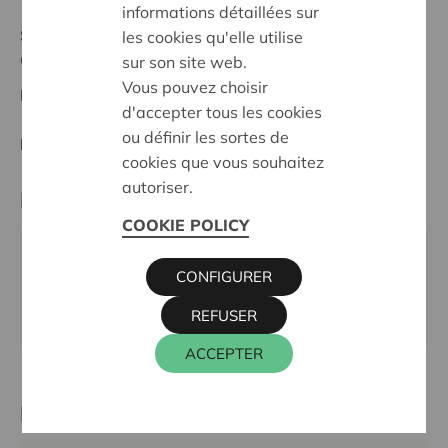
informations détaillées sur
Stand :
Complete
les cookies qu'elle utilise
Geel-Mol
sur son site web.
Vous pouvez choisir
Datum:
22/10/2024
d'accepter tous les cookies
ou définir les sortes de
Entscheidung:
Approved
cookies que vous souhaitez
autoriser.
Partner
COOKIE POLICY
HARTVERWARMERTJES, SINT-JOZEFSLAAN 50,
CONFIGURER
2400 MOL
Webseite:
www.hartverwarmertjes.be
REFUSER
ACCEPTER
Kontaktperson