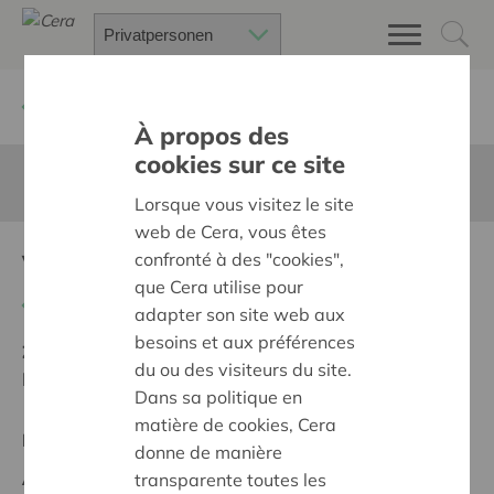
Zurück
Suchen Sie ein unterstütztes Projekt
À propos des
cookies sur ce site
Diese Seite ist nicht ins Deutsche übersetzt
Lorsque vous visitez le site
web de Cera, vous êtes
Verdere uitbreiding
confronté à des "cookies",
que Cera utilise pour
Zurück
adapter son site web aux
besoins et aux préférences
Ziel:
Une société solidaire et respectueuse, sans
du ou des visiteurs du site.
barrières
Dans sa politique en
matière de cookies, Cera
Regionales Projekt
donne de manière
Anfangsdatum:
22/10/2024
transparente toutes les