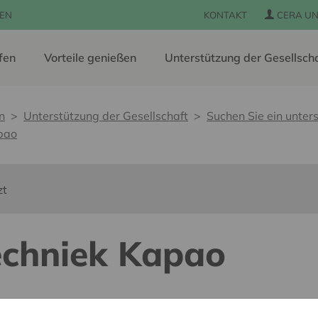
EN
KONTAKT
CERA UN
fen
Vorteile genießen
Unterstützung der Gesellsch
n
Unterstützung der Gesellschaft
Suchen Sie ein unters
pao
zt
echniek Kapao