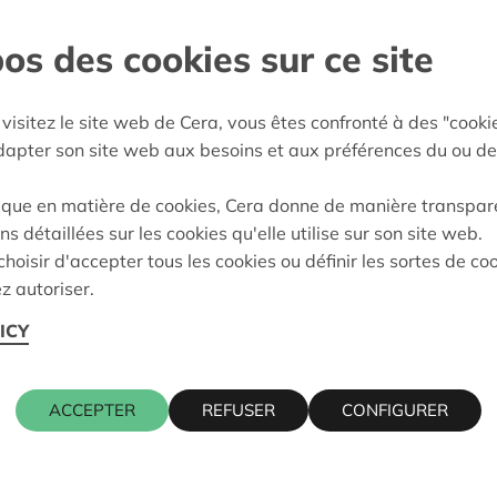
 pour tous
os des cookies sur ce site
als - Heist o/d Berg
:
07/10/2024
visitez le site web de Cera, vous êtes confronté à des "cooki
adapter son site web aux besoins et aux préférences du ou de
eidung:
Approved
ique en matière de cookies, Cera donne de manière transpar
ns détaillées sur les cookies qu'elle utilise sur son site web.
hoisir d'accepter tous les cookies ou définir les sortes de co
Kontaktpers
z autoriser.
ICY
2250 OLEN
KRIS DEBR
016 27 96 7
ACCEPTER
REFUSER
CONFIGURER
kris.debruy