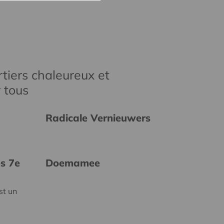
tiers chaleureux et
r tous
Radicale Vernieuwers
es 7e
Doemamee
st un