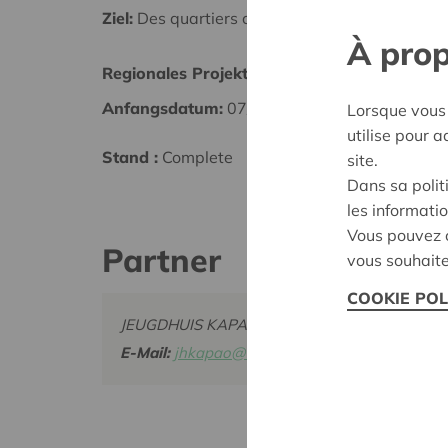
Ziel:
Des quartiers chaleureux et bienveillants
À prop
Regionales Projekt
Herent
Anfangsdatum:
07/10/2024
Datum
Lorsque vous 
utilise pour 
Stand :
Complete
Entsch
site.
Dans sa polit
les informatio
Vous pouvez c
Partner
vous souhaite
COOKIE POL
JEUGDHUIS KAPAO, STATIONSSTRAAT 32 3, 
E-Mail:
jhkapao@hotmail.com