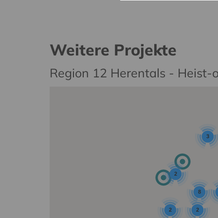
Weitere Projekte
Region 12 Herentals - Heist-
3
2
8
2
2