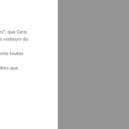
es", que Cera
s visiteurs du
ente toutes
okies que
on
UYNE
4
ne@cera.coop