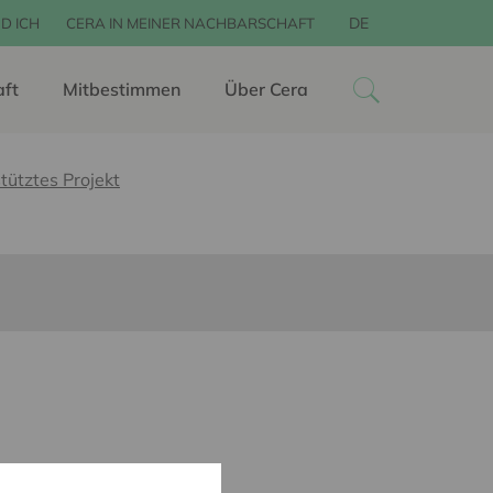
DE
D ICH
CERA IN MEINER NACHBARSCHAFT
aft
Mitbestimmen
Über Cera
tütztes Projekt