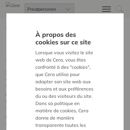
Zurück
Suchen Sie ein unterstütztes Projekt
À propos des
cookies sur ce site
Docteur Puppets
Lorsque vous visitez le site
Zurück
web de Cera, vous êtes
confronté à des "cookies",
Ziel:
Des quartiers chaleureux et bienveillants pour
que Cera utilise pour
tous
adapter son site web aux
'La coopérative Cera a permis d'aider à la réalisation
besoins et aux préférences
et création du spectacle, ainsi qu'à la mise en place de
du ou des visiteurs du site.
la valise pédagogique. Grâce à ce soutien, les écoles
Dans sa politique en
vont pouvoir obtenir des outils complémentaires pour
matière de cookies, Cera
pouvoir parler, au mieux, de l'inclusion et de la
donne de manière
sensibilisation au handicap. Cera a permis au projet
transparente toutes les