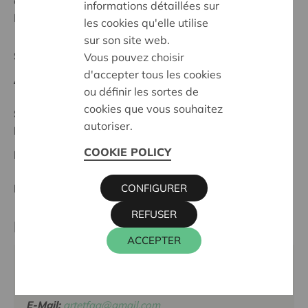
d'aboutir et de contribuer à la démystification du
informations détaillées sur
handicap.'
les cookies qu'elle utilise
sur son site web.
Supraregionales Projekt
Vous pouvez choisir
d'accepter tous les cookies
Anfangsdatum:
25/09/2024
ou définir les sortes de
cookies que vous souhaitez
Stand :
Complete
autoriser.
Réunion des bureaux
COOKIE POLICY
Datum:
25/09/2024
CONFIGURER
Entscheidung:
Approved
REFUSER
Partner
ACCEPTER
ARTandFAQ (LA COMPAGNIE DE L'ESPERLUE, RUE
PETITE CASTAINE 4, 4100 SERAING
E-Mail:
artetfaq@gmail.com