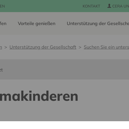
EN
KONTAKT
CERA UN
fen
Vorteile genießen
Unterstützung der Gesellsch
n
Unterstützung der Gesellschaft
Suchen Sie ein unters
zt
umakinderen
s barrières