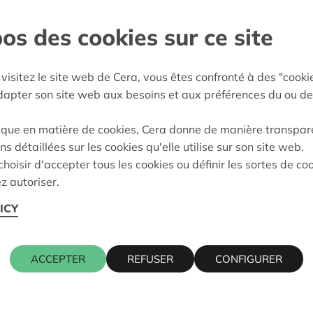
os des cookies sur ce site
 Leieland
:
07/10/2024
visitez le site web de Cera, vous êtes confronté à des "cooki
eidung:
Approved
adapter son site web aux besoins et aux préférences du ou de
ique en matière de cookies, Cera donne de manière transpar
ns détaillées sur les cookies qu'elle utilise sur son site web.
Kontaktpers
hoisir d'accepter tous les cookies ou définir les sortes de co
z autoriser.
ICY
LLE 19, 9052 GENT
WIM INGEL
016 27 96 4
wim.ingels@
ACCEPTER
REFUSER
CONFIGURER