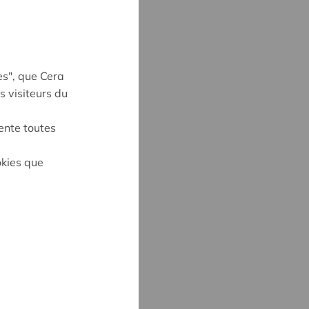
es", que Cera
s visiteurs du
ente toutes
on
okies que
S
6
cera.coop