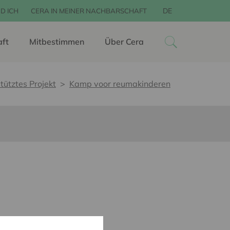
DE
D ICH
CERA IN MEINER NACHBARSCHAFT
aft
Mitbestimmen
Über Cera
tütztes Projekt
Kamp voor reumakinderen