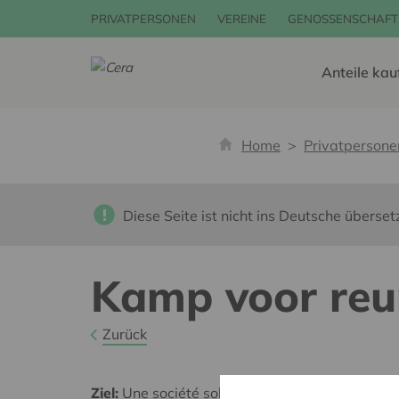
PRIVATPERSONEN
VEREINE
GENOSSENSCHAFT
Anteile kau
Home
Privatpersone
Diese Seite ist nicht ins Deutsche überset
Kamp voor re
Zurück
Ziel:
Une société solidaire et respectueuse, san