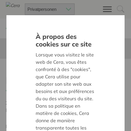
Zurück
Suchen Sie ein unterstütztes Projekt
À propos des
cookies sur ce site
Diese Seite ist nicht ins Deutsche übersetzt
Lorsque vous visitez le site
web de Cera, vous êtes
Rolstoelfietsen voor
confronté à des "cookies",
que Cera utilise pour
bewoners
adapter son site web aux
Zurück
besoins et aux préférences
du ou des visiteurs du site.
Ziel:
Une société solidaire et respectueuse, sans
Dans sa politique en
barrières
matière de cookies, Cera
donne de manière
Regionales Projekt
transparente toutes les