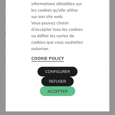
informations détaillées sur
Anfangsdatum:
08/10/2024
les cookies qu'elle utilise
sur son site web.
Stand :
Complete
Vous pouvez choisir
Waasland
d'accepter tous les cookies
Datum:
08/10/2024
ou définir les sortes de
cookies que vous souhaitez
Entscheidung:
Approved
autoriser.
COOKIE POLICY
Partner
CONFIGURER
CONECTO HEILIGE FAMILIE KIELDRECH,
REFUSER
MOLENSTRAAT 32, 9130 BEVEREN-KRUIBEKE-
ZWIJNDRECHT
ACCEPTER
Webseite:
www.conecto.be/nl/heilige-familie/over-
ons