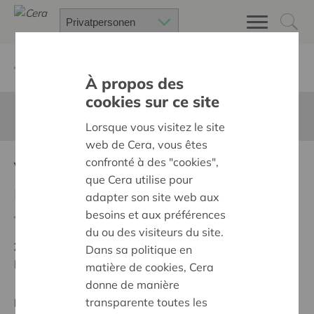
Zurück
Suchen Sie ein unterstütztes Projekt
À propos des
cookies sur ce site
Diese Seite ist nicht ins Deutsche übersetzt
Lorsque vous visitez le site
web de Cera, vous êtes
confronté à des "cookies",
Videoconferentie Warm
que Cera utilise pour
nest
adapter son site web aux
besoins et aux préférences
Zurück
du ou des visiteurs du site.
Ziel:
Une société solidaire et respectueuse, sans
Dans sa politique en
barrières
matière de cookies, Cera
donne de manière
transparente toutes les
Regionales Projekt