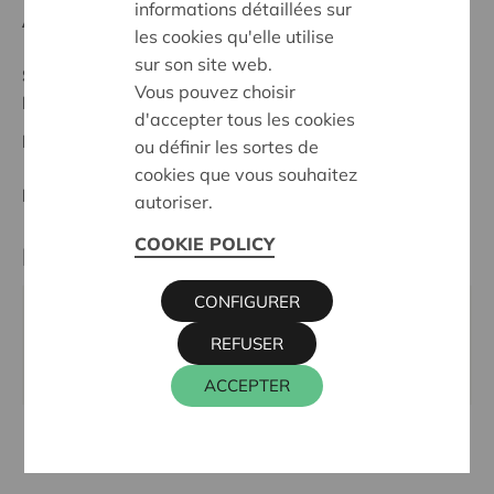
informations détaillées sur
Anfangsdatum:
16/10/2024
les cookies qu'elle utilise
sur son site web.
Stand :
Complete
Vous pouvez choisir
Brugge
d'accepter tous les cookies
Datum:
16/10/2024
ou définir les sortes de
cookies que vous souhaitez
Entscheidung:
Approved
autoriser.
COOKIE POLICY
Kontaktperson
CONFIGURER
WIM INGELS
REFUSER
016 27 96 46
wim.ingels@cera.coop
ACCEPTER