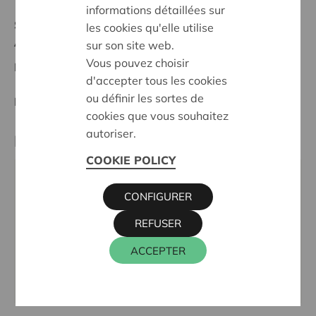
informations détaillées sur
Stand :
Complete
les cookies qu'elle utilise
Antwerpen
sur son site web.
Vous pouvez choisir
Datum:
09/10/2024
d'accepter tous les cookies
ou définir les sortes de
Entscheidung:
Approved
cookies que vous souhaitez
autoriser.
Partner
COOKIE POLICY
WZC SINT-BAVO DE MEDEMENS, SINT-
CONFIGURER
BAVOSTRAAT 29, 2610 ANTWERPEN
Tel.:
03 820 73 00
REFUSER
E-Mail:
wzc.sintbavo@demedemens.be
ACCEPTER
Webseite:
www.demedemens.be/locaties/ouderenzorg/sint-bavo