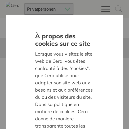
Zurück
Suchen Sie ein unterstütztes Projekt
À propos des
cookies sur ce site
Diese Seite ist nicht ins Deutsche übersetzt
Lorsque vous visitez le site
web de Cera, vous êtes
aankoop rolstoelfiets
confronté à des "cookies",
que Cera utilise pour
Zurück
adapter son site web aux
besoins et aux préférences
Ziel:
Une société solidaire et respectueuse, sans
du ou des visiteurs du site.
barrières
Dans sa politique en
matière de cookies, Cera
Regionales Projekt
donne de manière
Anfangsdatum:
09/10/2024
transparente toutes les