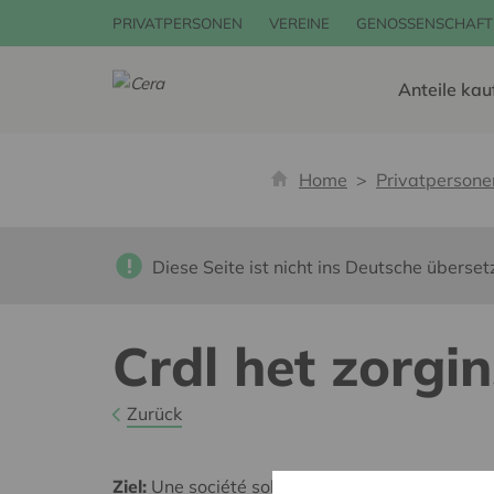
PRIVATPERSONEN
VEREINE
GENOSSENSCHAFT
Anteile kau
Home
Privatpersone
Diese Seite ist nicht ins Deutsche überset
Crdl het zorgi
Zurück
Ziel:
Une société solidaire et respectueuse, san