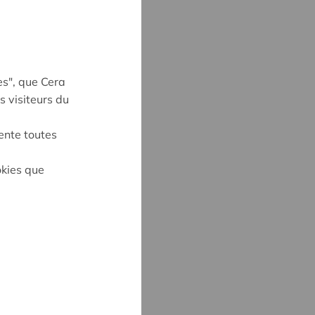
es", que Cera
s visiteurs du
ente toutes
on
okies que
UYNE
4
ne@cera.coop