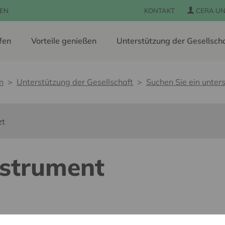
EN
KONTAKT
CERA UN
fen
Vorteile genießen
Unterstützung der Gesellsch
n
Unterstützung der Gesellschaft
Suchen Sie ein unters
zt
nstrument
s barrières