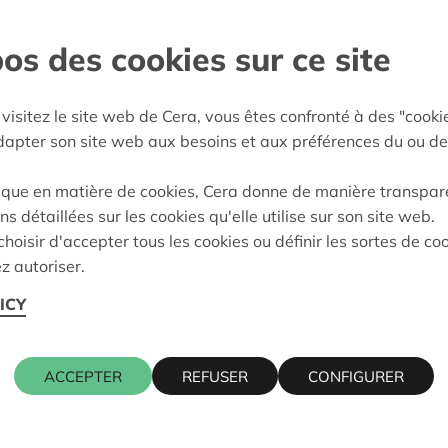
l-Rupel
os des cookies sur ce site
:
15/10/2024
visitez le site web de Cera, vous êtes confronté à des "cooki
eidung:
Approved
adapter son site web aux besoins et aux préférences du ou de
ique en matière de cookies, Cera donne de manière transpar
ns détaillées sur les cookies qu'elle utilise sur son site web.
Kontaktpers
hoisir d'accepter tous les cookies ou définir les sortes de co
z autoriser.
 KONTICH
ICY
KRIS DEBR
016 27 96 7
ACCEPTER
REFUSER
CONFIGURER
kris.debruy