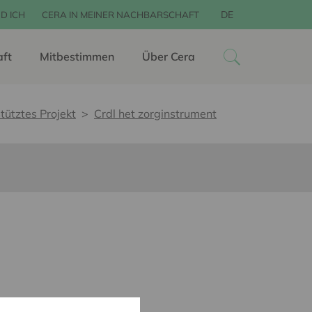
DE
D ICH
CERA IN MEINER NACHBARSCHAFT
aft
Mitbestimmen
Über Cera
tütztes Projekt
Crdl het zorginstrument