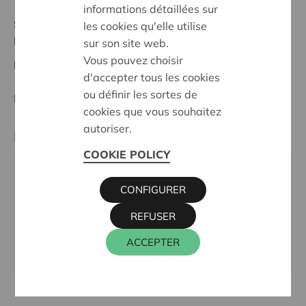
informations détaillées sur
Stand :
Complete
les cookies qu'elle utilise
Midden-Limburg
sur son site web.
Vous pouvez choisir
Datum:
14/11/2024
d'accepter tous les cookies
ou définir les sortes de
Entscheidung:
Approved
cookies que vous souhaitez
autoriser.
Partner
COOKIE POLICY
KOBEL-DE BRUG BERINGEN,
CONFIGURER
BOGAARSVELDSTRAAT 13, 3580 BERINGEN
Tel.:
011 42 63 28
REFUSER
E-Mail:
info@debrugberingen.be
ACCEPTER
Webseite:
www.debrugberingen.be