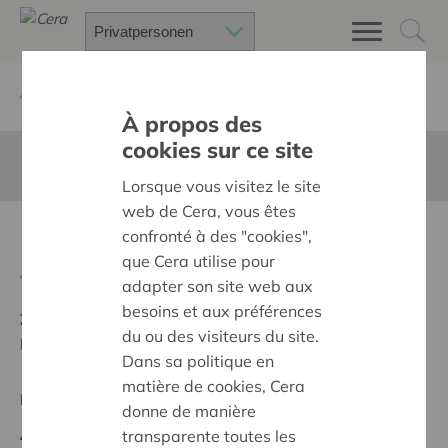
Zurück
Suchen Sie ein unterstütztes Projekt
À propos des
cookies sur ce site
Diese Seite ist nicht ins Deutsche übersetzt
Lorsque vous visitez le site
web de Cera, vous êtes
Fris in je vel !
confronté à des "cookies",
que Cera utilise pour
Zurück
adapter son site web aux
besoins et aux préférences
Ziel:
Une société solidaire et respectueuse, sans
du ou des visiteurs du site.
barrières
Dans sa politique en
matière de cookies, Cera
Regionales Projekt
donne de manière
Anfangsdatum:
14/11/2024
transparente toutes les