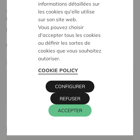
informations détaillées sur
Stand :
Complete
les cookies qu'elle utilise
Noord-Limburg
sur son site web.
Vous pouvez choisir
Datum:
04/02/2025
d'accepter tous les cookies
ou définir les sortes de
Entscheidung:
Approved
cookies que vous souhaitez
autoriser.
Partner
COOKIE POLICY
Welzijnsschakel TOCHTGENOTEN Oudsbergen,
CONFIGURER
Tulpenstraat 3, 3670 OUDSBERGEN
E-Mail:
tochtgenoten2025@gmail.com
REFUSER
ACCEPTER
Kontaktperson