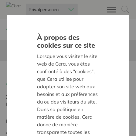
Zurück
Suchen Sie ein unterstütztes Projekt
À propos des
cookies sur ce site
Diese Seite ist nicht ins Deutsche übersetzt
Lorsque vous visitez le site
web de Cera, vous êtes
Kom uit je kot
confronté à des "cookies",
que Cera utilise pour
Zurück
adapter son site web aux
besoins et aux préférences
Ziel:
Une société solidaire et respectueuse, sans
du ou des visiteurs du site.
barrières
Dans sa politique en
matière de cookies, Cera
Regionales Projekt
donne de manière
Anfangsdatum:
04/02/2025
transparente toutes les