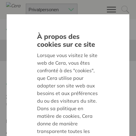
Zurück
Suchen Sie ein unterstütztes Projekt
À propos des
cookies sur ce site
Diese Seite ist nicht ins Deutsche übersetzt
Lorsque vous visitez le site
web de Cera, vous êtes
confronté à des "cookies",
Noodtrap
que Cera utilise pour
Zurück
adapter son site web aux
besoins et aux préférences
Ziel:
Des quartiers chaleureux et bienveillants pour
du ou des visiteurs du site.
tous
Dans sa politique en
matière de cookies, Cera
Regionales Projekt
donne de manière
transparente toutes les
Anfangsdatum:
10/02/2025