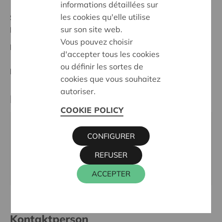
informations détaillées sur
les cookies qu'elle utilise
Stand :
Complete
sur son site web.
Dender-Zwalm
Vous pouvez choisir
Datum:
10/02/2025
d'accepter tous les cookies
ou définir les sortes de
Entscheidung:
Approved
cookies que vous souhaitez
autoriser.
Partner
COOKIE POLICY
steuncomité Chiro Winnik, Heirebaan 109, 9400
CONFIGURER
NINOVE
REFUSER
E-Mail:
steuncomitechirowinnik@gmail.com
Webseite:
www.chiro-winnik.be/bouw
ACCEPTER
Kontaktperson