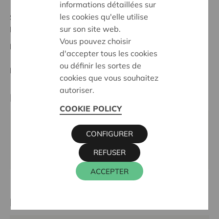
informations détaillées sur
les cookies qu'elle utilise
Stand :
Complete
sur son site web.
Noordwest-Brabant
Vous pouvez choisir
Datum:
13/02/2025
d'accepter tous les cookies
ou définir les sortes de
Entscheidung:
Approved
cookies que vous souhaitez
autoriser.
Partner
COOKIE POLICY
VZW VPW Gewest Vilvoorde Afdeling Beigem,
CONFIGURER
Zevensterre 9, 1852 GRIMBERGEN
REFUSER
Webseite:
www.parochiezaal-beigem.be
ACCEPTER
Kontaktperson