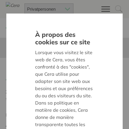
Zurück
Suchen Sie ein unterstütztes Projekt
À propos des
cookies sur ce site
Diese Seite ist nicht ins Deutsche übersetzt
Lorsque vous visitez le site
web de Cera, vous êtes
confronté à des "cookies",
Investeren in infrastructuur
que Cera utilise pour
Zurück
adapter son site web aux
besoins et aux préférences
Ziel:
Des quartiers chaleureux et bienveillants pour
du ou des visiteurs du site.
tous
Dans sa politique en
matière de cookies, Cera
Regionales Projekt
donne de manière
transparente toutes les
Anfangsdatum:
13/02/2025