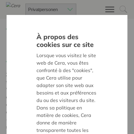
Zurück
Suchen Sie ein unterstütztes Projekt
À propos des
cookies sur ce site
Du bon son au Novelty
Lorsque vous visitez le site
Zurück
web de Cera, vous êtes
confronté à des "cookies",
Ziel:
Des quartiers chaleureux et bienveillants pour
que Cera utilise pour
tous
adapter son site web aux
'Le Cinéma Novelty est l'un des plus anciens cinémas
besoins et aux préférences
de Belgique : il fêtera ses 100 ans en 2030! Le centre
du ou des visiteurs du site.
culturel y projet des films environ toutes les semaines
Dans sa politique en
à l'attention du tout public et des élèves de l'entité
matière de cookies, Cera
(3>18 ans). La qualité de l'équipement son devait être
donne de manière
renouvelé compte tenu de sa vétusté. Grâce à l'aide
transparente toutes les