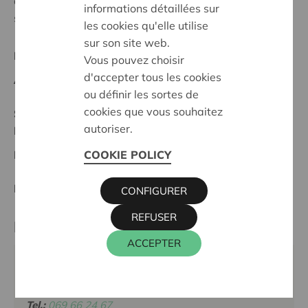
de Cera, les projections peuvent répondre aux
informations détaillées sur
standards actuels.'
les cookies qu'elle utilise
sur son site web.
Regionales Projekt
Vous pouvez choisir
d'accepter tous les cookies
Anfangsdatum:
13/02/2025
ou définir les sortes de
cookies que vous souhaitez
Stand :
Complete
autoriser.
Hainaut Occidental
Datum:
13/02/2025
COOKIE POLICY
Entscheidung:
Approved
CONFIGURER
REFUSER
Partner
ACCEPTER
Centre Culturel de Leuze-en-Hainaut, Rue d'Ath 33 B,
7900 LEUZE-EN-HAINAUT
Tel.:
069 66 24 67