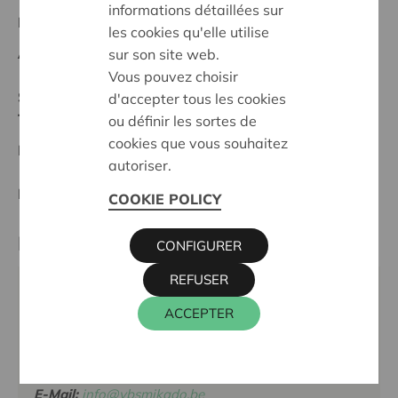
informations détaillées sur
Regionales Projekt
les cookies qu'elle utilise
Anfangsdatum:
17/02/2025
sur son site web.
Vous pouvez choisir
Stand :
Complete
d'accepter tous les cookies
Tielt-Torhout
ou définir les sortes de
cookies que vous souhaitez
Datum:
17/02/2025
autoriser.
Entscheidung:
Approved
COOKIE POLICY
Partner
CONFIGURER
REFUSER
basisschool Mikado onderdeel van
ACCEPTER
PoelbergOmmeland, Wakkensesteenweg 11, 8720
DENTERGEM
Tel.:
051/635650
E-Mail:
info@vbsmikado.be