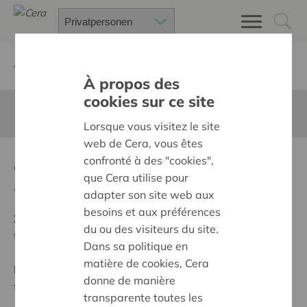
Zurück
Suchen Sie ein unterstütztes Projekt
À propos des
cookies sur ce site
Diese Seite ist nicht ins Deutsche übersetzt
Lorsque vous visitez le site
web de Cera, vous êtes
outdoorlearning in Mikado
confronté à des "cookies",
que Cera utilise pour
Zurück
adapter son site web aux
besoins et aux préférences
Ziel:
Des quartiers chaleureux et bienveillants pour
du ou des visiteurs du site.
tous
Dans sa politique en
matière de cookies, Cera
Programm:
Construire des villages et des quartiers
donne de manière
forts, avec des voisins bienveillants
transparente toutes les