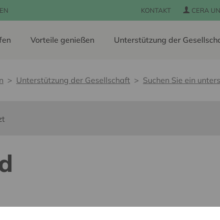
EN
KONTAKT
CERA UN
fen
Vorteile genießen
Unterstützung der Gesellsch
n
Unterstützung der Gesellschaft
Suchen Sie ein unters
zt
ad
s barrières