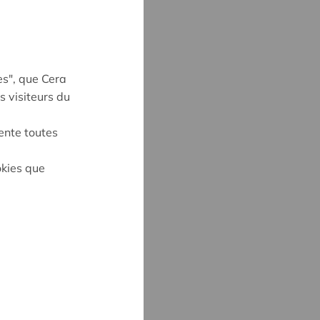
es", que Cera
s visiteurs du
ente toutes
on
okies que
CK
3
@cera.coop