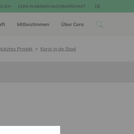
DE
D ICH
CERA IN MEINER NACHBARSCHAFT
aft
Mitbestimmen
Über Cera
tütztes Projekt
Kerst in de Stad