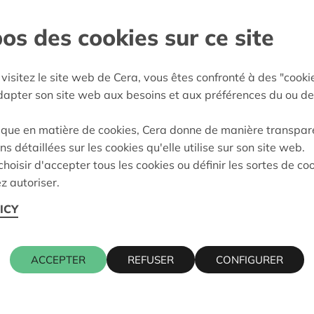
os des cookies sur ce site
Wetteren
:
20/02/2025
visitez le site web de Cera, vous êtes confronté à des "cooki
eidung:
Approved
adapter son site web aux besoins et aux préférences du ou de
ique en matière de cookies, Cera donne de manière transpar
ns détaillées sur les cookies qu'elle utilise sur son site web.
Kontaktpers
hoisir d'accepter tous les cookies ou définir les sortes de co
z autoriser.
ICY
ST
ALAIN BAE
016 27 96 0
alain.baeck
ACCEPTER
REFUSER
CONFIGURER