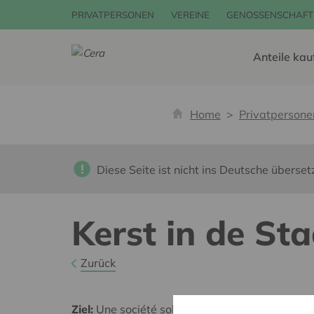
PRIVATPERSONEN
VEREINE
GENOSSENSCHAFT
Anteile kau
Home
Privatpersone
Diese Seite ist nicht ins Deutsche überset
Kerst in de St
Zurück
Ziel:
Une société solidaire et respectueuse, san