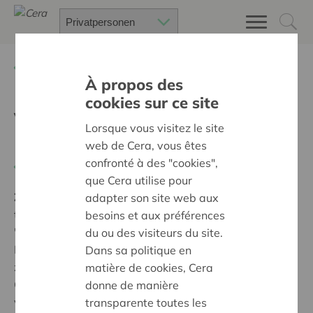
Zurück
Suchen Sie ein unterstütztes Projekt
À propos des
cookies sur ce site
Vom Vereinshaus zum
Lorsque vous visitez le site
Dorfhaus
web de Cera, vous êtes
confronté à des "cookies",
Zurück
que Cera utilise pour
Ziel:
Des quartiers chaleureux et bienveillants pour
adapter son site web aux
tous
besoins et aux préférences
'Das Dorfhaus Berg muss dringend einer umfassenden
du ou des visiteurs du site.
Renovierung unterzogen werden, um es auch für
Dans sa politique en
zukünftige Generationen zu erhalten. Geplant ist, das
matière de cookies, Cera
Gebäude von einem reinen Vereinsheim zu einem
donne de manière
vielseitigen Dorfhaus für alle umzuwandeln. Ein Teil
transparente toutes les