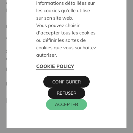
des Projekts besteht in der Anschaffung einer neuen
informations détaillées sur
Küche, dass die Cera zum Teil finanziell unterstützt.'
les cookies qu'elle utilise
sur son site web.
Vous pouvez choisir
Regionales Projekt
d'accepter tous les cookies
Anfangsdatum:
20/02/2025
ou définir les sortes de
cookies que vous souhaitez
Stand :
Complete
autoriser.
Ostbelgien
COOKIE POLICY
Datum:
20/02/2025
CONFIGURER
Entscheidung:
Approved
REFUSER
Partner
ACCEPTER
Dorfhaus Berg, Zum Giesberg 2, 4750 BÜTGENBACH