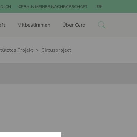
DE
D ICH
CERA IN MEINER NACHBARSCHAFT
aft
Mitbestimmen
Über Cera
tütztes Projekt
Circusproject