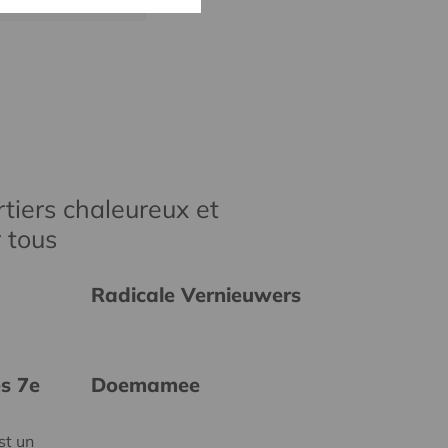
tiers chaleureux et
r tous
Radicale Vernieuwers
es 7e
Doemamee
st un