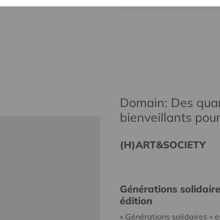
Domain: Des quar
bienveillants pou
(H)ART&SOCIETY
Générations solidair
édition
« Générations solidaires » e