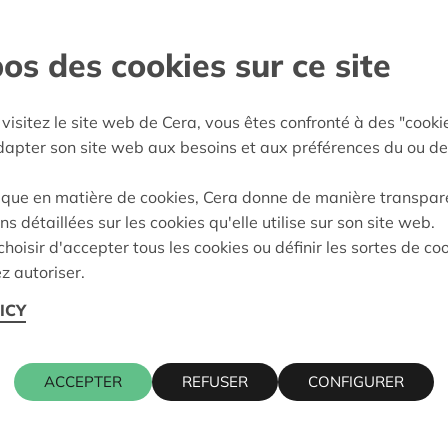
Limburg
os des cookies sur ce site
:
27/02/2025
visitez le site web de Cera, vous êtes confronté à des "cooki
eidung:
Approved
adapter son site web aux besoins et aux préférences du ou de
ique en matière de cookies, Cera donne de manière transpar
ns détaillées sur les cookies qu'elle utilise sur son site web.
Kontaktpers
hoisir d'accepter tous les cookies ou définir les sortes de co
z autoriser.
GAARDSTRAAT 7, 3740
ICY
KRIS DEBR
016 27 96 7
ACCEPTER
REFUSER
CONFIGURER
.be
kris.debruy