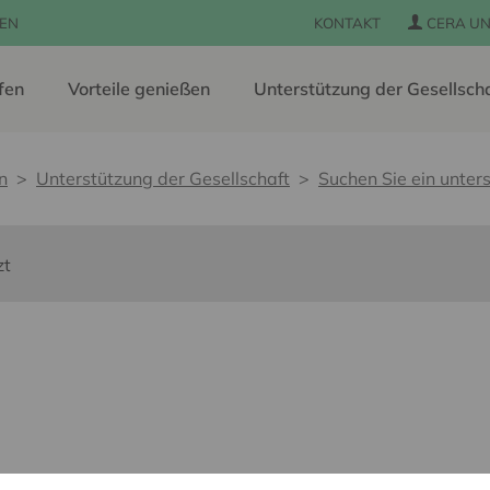
EN
KONTAKT
CERA UN
fen
Vorteile genießen
Unterstützung der Gesellsch
n
Unterstützung der Gesellschaft
Suchen Sie ein unters
zt
 pour tous