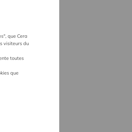
es", que Cera
s visiteurs du
ente toutes
on
okies que
UYNE
4
ne@cera.coop