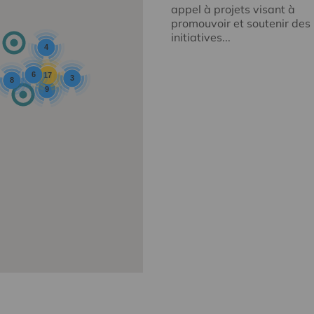
appel à projets visant à
promouvoir et soutenir des
initiatives...
4
6
17
3
8
9