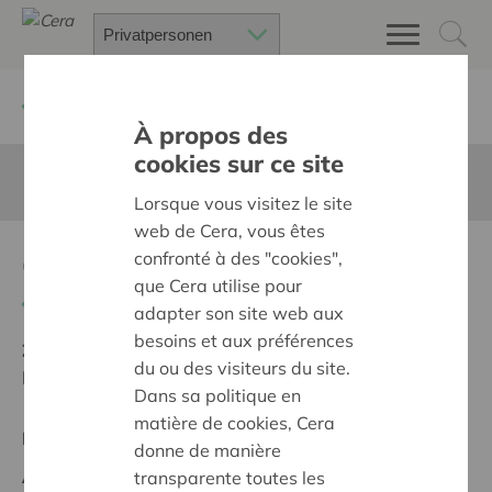
Zurück
Suchen Sie ein unterstütztes Projekt
À propos des
cookies sur ce site
Diese Seite ist nicht ins Deutsche übersetzt
Lorsque vous visitez le site
web de Cera, vous êtes
Geluidsinstallatie
confronté à des "cookies",
que Cera utilise pour
Zurück
adapter son site web aux
besoins et aux préférences
Ziel:
Une société solidaire et respectueuse, sans
du ou des visiteurs du site.
barrières
Dans sa politique en
matière de cookies, Cera
Regionales Projekt
donne de manière
Anfangsdatum:
13/05/2025
transparente toutes les