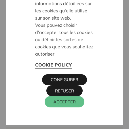
informations détaillées sur
Stand :
Complete
les cookies qu'elle utilise
Lier
sur son site web.
Vous pouvez choisir
Datum:
13/05/2025
d'accepter tous les cookies
ou définir les sortes de
Entscheidung:
Approved
cookies que vous souhaitez
autoriser.
Partner
COOKIE POLICY
Samana kern Duffel-Mijlstraat, Euster 40, 2570
CONFIGURER
DUFFEL
E-Mail:
goolin@hotmail.com
REFUSER
ACCEPTER
Kontaktperson