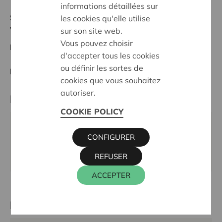
informations détaillées sur
Stand :
Complete
les cookies qu'elle utilise
Voorkempen
sur son site web.
Vous pouvez choisir
Datum:
20/05/2025
d'accepter tous les cookies
ou définir les sortes de
Entscheidung:
Approved
cookies que vous souhaitez
autoriser.
Partner
COOKIE POLICY
CHIRO BROECHEM, GEMEENTEPLEIN 18 A, 2520
CONFIGURER
RANST
Webseite:
www.chirobroechem.be
REFUSER
ACCEPTER
Kontaktperson