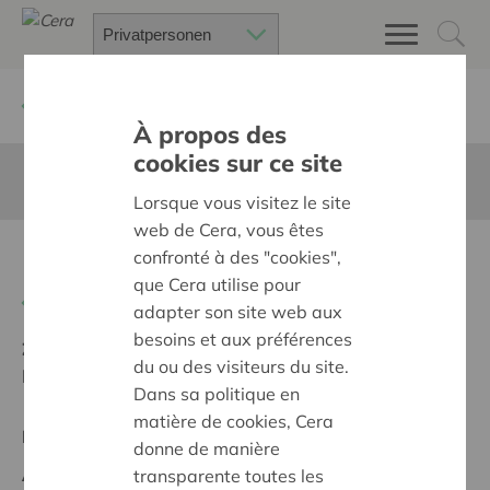
Zurück
Suchen Sie ein unterstütztes Projekt
À propos des
cookies sur ce site
Diese Seite ist nicht ins Deutsche übersetzt
Lorsque vous visitez le site
web de Cera, vous êtes
Prikkelarme tent
confronté à des "cookies",
que Cera utilise pour
Zurück
adapter son site web aux
besoins et aux préférences
Ziel:
Une société solidaire et respectueuse, sans
du ou des visiteurs du site.
barrières
Dans sa politique en
matière de cookies, Cera
Regionales Projekt
donne de manière
Anfangsdatum:
20/05/2025
transparente toutes les