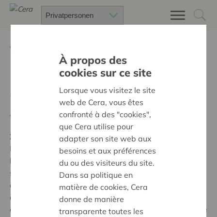
Zurück
Suchen Sie ein unterstütztes Projekt
À propos des
cookies sur ce site
Prix de l'économie sociale
Lorsque vous visitez le site
25
web de Cera, vous êtes
confronté à des "cookies",
Zurück
que Cera utilise pour
Ziel:
Des coopératives fortes et largement soutenue
adapter son site web aux
Le Prix de l'économie sociale met chaque année en
besoins et aux préférences
lumière des entreprises wallonnes et bruxelloises qui
du ou des visiteurs du site.
se distinguent par leur manière d'entreprendre et les
Dans sa politique en
enjeux qu'elles adressent. Cette année encore, huit
matière de cookies, Cera
entreprises actives dans des domaines totalement
donne de manière
différents auront été mises à l'honneur. Les lauréats de
transparente toutes les