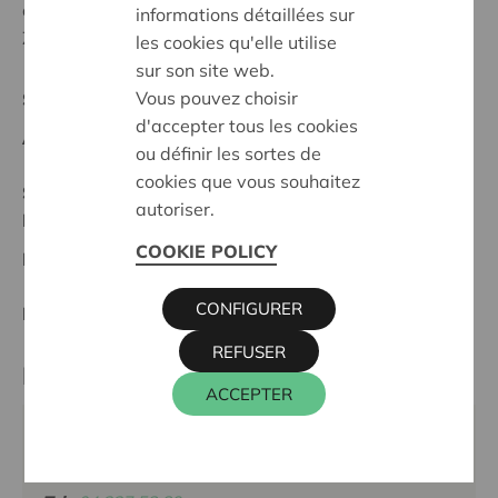
cette édition sont Casablanco, Retrival, et Emissions
informations détaillées sur
Zéro.
les cookies qu'elle utilise
sur son site web.
Vous pouvez choisir
Supraregionales Projekt
d'accepter tous les cookies
Anfangsdatum:
23/04/2025
ou définir les sortes de
cookies que vous souhaitez
Stand :
Complete
autoriser.
Réunion des bureaux
COOKIE POLICY
Datum:
23/04/2025
CONFIGURER
Entscheidung:
Approved
REFUSER
Partner
ACCEPTER
PRIX ROGER VANTHOURNOUT, RUE DE STEPPES
24, 4000 LIÈGE