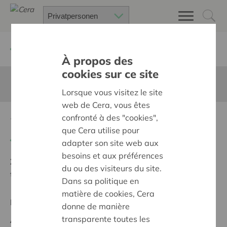
Zurück
Suchen Sie ein unterstütztes Projekt
À propos des
cookies sur ce site
Diese Seite ist nicht ins Deutsche übersetzt
Lorsque vous visitez le site
web de Cera, vous êtes
confronté à des "cookies",
2030 Kiel
que Cera utilise pour
Zurück
adapter son site web aux
besoins et aux préférences
Ziel:
Des quartiers chaleureux et bienveillants pour
du ou des visiteurs du site.
tous
Dans sa politique en
matière de cookies, Cera
Regionales Projekt
donne de manière
transparente toutes les
Anfangsdatum:
07/05/2025