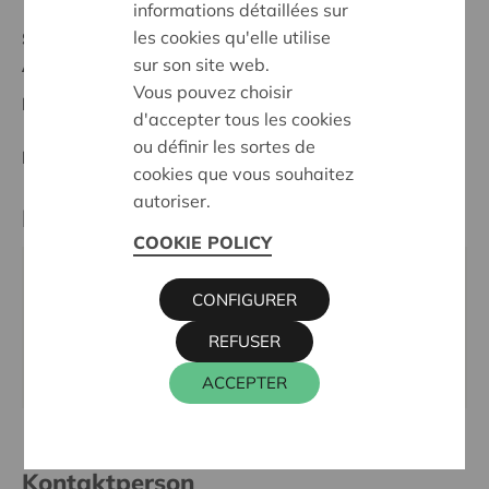
informations détaillées sur
les cookies qu'elle utilise
Stand :
Complete
sur son site web.
Antwerpen
Vous pouvez choisir
Datum:
07/05/2025
d'accepter tous les cookies
ou définir les sortes de
Entscheidung:
Approved
cookies que vous souhaitez
autoriser.
Partner
COOKIE POLICY
MOBIEL KIEL, Stijgbeugelstraat 18, 2020
CONFIGURER
ANTWERPEN
REFUSER
E-Mail:
mobielkiel@gmail.com
Webseite:
https://mobielkiel.net/
ACCEPTER
Kontaktperson