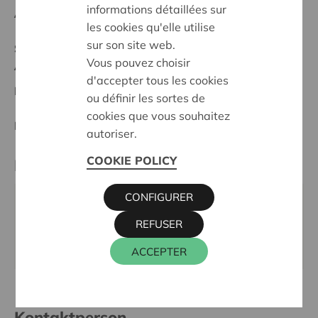
informations détaillées sur
Anfangsdatum:
07/05/2025
les cookies qu'elle utilise
sur son site web.
Stand :
Complete
Vous pouvez choisir
Antwerpen
d'accepter tous les cookies
Datum:
07/05/2025
ou définir les sortes de
cookies que vous souhaitez
Entscheidung:
Approved
autoriser.
COOKIE POLICY
Partner
CONFIGURER
WEMEL, LEEUWENSTRAAT 12, 2000 ANTWERPEN
REFUSER
E-Mail:
wemels@gmail.com
Webseite:
www.wemelkamp.be
ACCEPTER
Kontaktperson