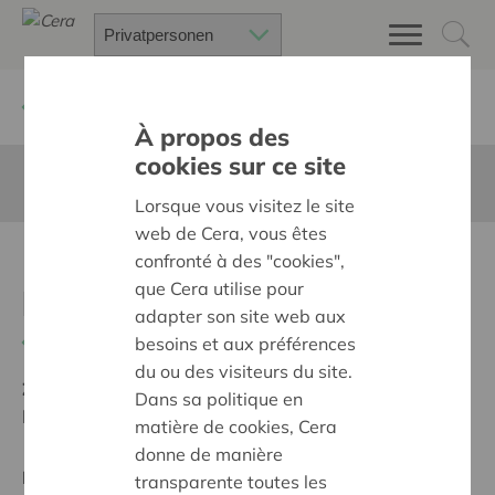
Zurück
Suchen Sie ein unterstütztes Projekt
À propos des
cookies sur ce site
Diese Seite ist nicht ins Deutsche übersetzt
Lorsque vous visitez le site
web de Cera, vous êtes
Een wemeldak boven ons
confronté à des "cookies",
que Cera utilise pour
hoofd
adapter son site web aux
Zurück
besoins et aux préférences
du ou des visiteurs du site.
Ziel:
Une société solidaire et respectueuse, sans
Dans sa politique en
barrières
matière de cookies, Cera
donne de manière
Regionales Projekt
transparente toutes les