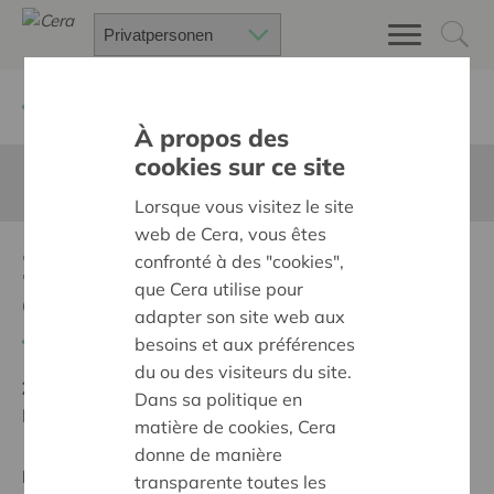
Zurück
Suchen Sie ein unterstütztes Projekt
À propos des
cookies sur ce site
Diese Seite ist nicht ins Deutsche übersetzt
Lorsque vous visitez le site
web de Cera, vous êtes
Zomerplezier voor ieder
confronté à des "cookies",
que Cera utilise pour
gezin
adapter son site web aux
Zurück
besoins et aux préférences
du ou des visiteurs du site.
Ziel:
Une société solidaire et respectueuse, sans
Dans sa politique en
barrières
matière de cookies, Cera
donne de manière
Regionales Projekt
transparente toutes les