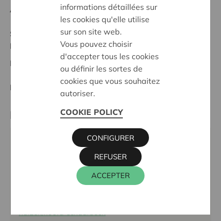
informations détaillées sur
Anfangsdatum:
26/05/2025
les cookies qu'elle utilise
sur son site web.
Stand :
In treatment
Vous pouvez choisir
Brussel/Bruxelles
d'accepter tous les cookies
Datum:
26/05/2025
ou définir les sortes de
cookies que vous souhaitez
Entscheidung:
Approved
autoriser.
COOKIE POLICY
Partner
CONFIGURER
Huis van het Kind Noord - Elmer, Vooruitgangstraat
REFUSER
317, 1030 SCHAARBEEK
Tel.:
02 274 20 22
ACCEPTER
E-Mail:
huisvanhetkind.noord@elmer.be
Webseite:
www.huisvanhetkindbrussel.be/nl/de-
huizen/noord-schaarbeek