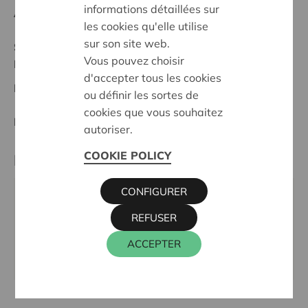
informations détaillées sur
Anfangsdatum:
26/05/2025
les cookies qu'elle utilise
sur son site web.
Stand :
Complete
Vous pouvez choisir
Brussel/Bruxelles
d'accepter tous les cookies
Datum:
26/05/2025
ou définir les sortes de
cookies que vous souhaitez
Entscheidung:
Approved
autoriser.
COOKIE POLICY
Partner
CONFIGURER
Hubbie, Jean Robiestraat 29, 1060 SINT-GILLIS
REFUSER
Tel.:
02 534 50 51
E-Mail:
info@hubbie.brussels
ACCEPTER
Webseite:
www.hubbie.brussels/nl