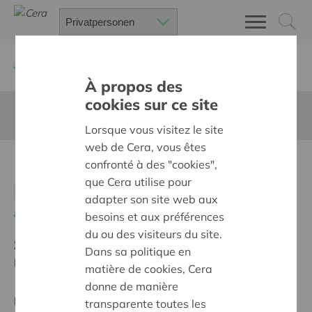
Zurück
Suchen Sie ein unterstütztes Projekt
À propos des
cookies sur ce site
Diese Seite ist nicht ins Deutsche übersetzt
Lorsque vous visitez le site
web de Cera, vous êtes
Pateeke, inclusieve
confronté à des "cookies",
que Cera utilise pour
brunchbar
adapter son site web aux
Zurück
besoins et aux préférences
du ou des visiteurs du site.
Ziel:
Une société solidaire et respectueuse, sans
Dans sa politique en
barrières
matière de cookies, Cera
donne de manière
Regionales Projekt
transparente toutes les