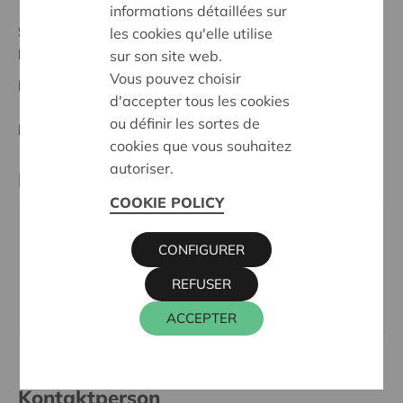
informations détaillées sur
Stand :
Complete
les cookies qu'elle utilise
Herentals - Heist o/d Berg
sur son site web.
Vous pouvez choisir
Datum:
05/05/2025
d'accepter tous les cookies
ou définir les sortes de
Entscheidung:
Approved
cookies que vous souhaitez
autoriser.
Partner
COOKIE POLICY
Wzc Molenhof, Melkerijstraat 1, 2275 LILLE
CONFIGURER
Tel.:
014 39 88 00
E-Mail:
mol.welzijn@wzcmolenhof.be
REFUSER
Webseite:
http://www.korian.be
ACCEPTER
Kontaktperson