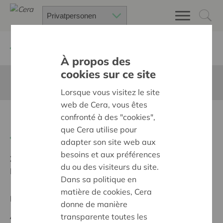
Zurück
Suchen Sie ein unterstütztes Projekt
À propos des
cookies sur ce site
Diese Seite ist nicht ins Deutsche übersetzt
Lorsque vous visitez le site
web de Cera, vous êtes
Dementievriendelijk terras
confronté à des "cookies",
que Cera utilise pour
Zurück
adapter son site web aux
besoins et aux préférences
Ziel:
Une société solidaire et respectueuse, sans
du ou des visiteurs du site.
barrières
Dans sa politique en
matière de cookies, Cera
Regionales Projekt
donne de manière
Anfangsdatum:
05/05/2025
transparente toutes les