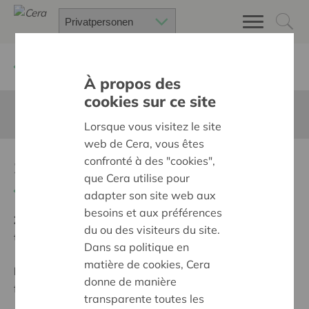
Zurück
Suchen Sie ein unterstütztes Projekt
À propos des
cookies sur ce site
Diese Seite ist nicht ins Deutsche übersetzt
Lorsque vous visitez le site
web de Cera, vous êtes
confronté à des "cookies",
Speelkansen voor iedereen
que Cera utilise pour
Zurück
adapter son site web aux
besoins et aux préférences
Ziel:
Des quartiers chaleureux et bienveillants pour
du ou des visiteurs du site.
tous
Dans sa politique en
matière de cookies, Cera
Programm:
Construire des villages et des quartiers
donne de manière
forts, avec des voisins bienveillants
transparente toutes les