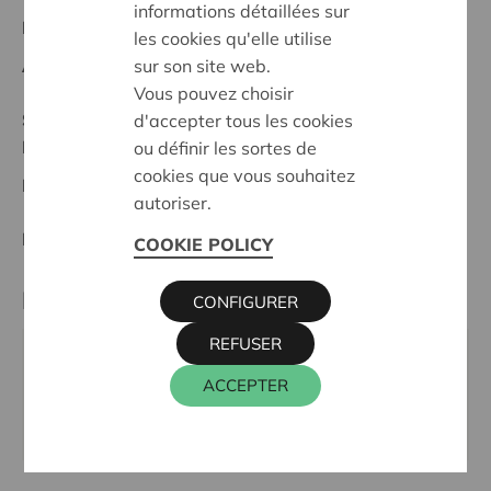
informations détaillées sur
Regionales Projekt
les cookies qu'elle utilise
sur son site web.
Anfangsdatum:
07/05/2025
Vous pouvez choisir
Stand :
In treatment
d'accepter tous les cookies
Ieper-Poperinge
ou définir les sortes de
cookies que vous souhaitez
Datum:
07/05/2025
autoriser.
Entscheidung:
Approved
COOKIE POLICY
Partner
CONFIGURER
REFUSER
KSA de Kouter, Komstraat 30, 8970 POPERINGE
ACCEPTER
E-Mail:
hoofdleiding@ksadekouter.be
Webseite:
https://www.ksadekouter.be/