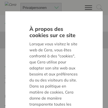
Zurück
Suchen Sie ein unterstütztes Projekt
À propos des
cookies sur ce site
Diese Seite ist nicht ins Deutsche übersetzt
Lorsque vous visitez le site
web de Cera, vous êtes
confronté à des "cookies",
Kunst & Zwalm editie 2025
que Cera utilise pour
Zurück
adapter son site web aux
besoins et aux préférences
Ziel:
Des quartiers chaleureux et bienveillants pour
du ou des visiteurs du site.
tous
Dans sa politique en
matière de cookies, Cera
Regionales Projekt
donne de manière
transparente toutes les
Anfangsdatum:
12/05/2025