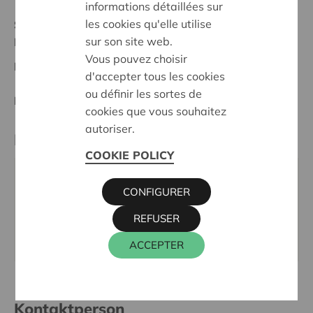
informations détaillées sur
les cookies qu'elle utilise
Stand :
Complete
sur son site web.
Dender-Zwalm
Vous pouvez choisir
Datum:
12/05/2025
d'accepter tous les cookies
ou définir les sortes de
Entscheidung:
Approved
cookies que vous souhaitez
autoriser.
Partner
COOKIE POLICY
VZW Boem, Borstekouterstraat 83, 9630 ZWALM
CONFIGURER
Tel.:
09 360 65 20
REFUSER
E-Mail:
info@kunst-en-zwalm.be
Webseite:
www.kunst-en-zwalm.be
ACCEPTER
Kontaktperson