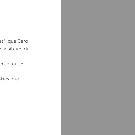
es", que Cera
s visiteurs du
ente toutes
okies que
on
S