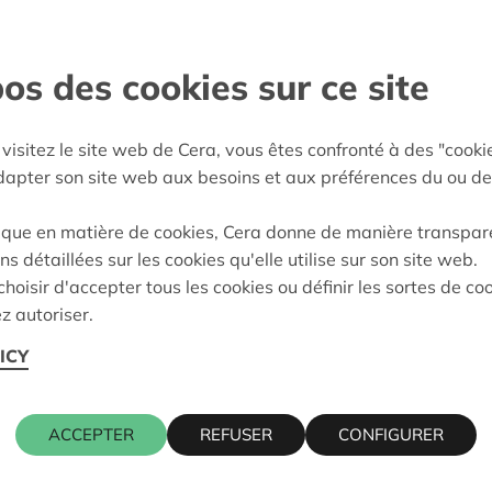
s barrières
 participer à part entière,
os des cookies sur ce site
visitez le site web de Cera, vous êtes confronté à des "cooki
nde
adapter son site web aux besoins et aux préférences du ou de
:
22/05/2025
ique en matière de cookies, Cera donne de manière transpar
eidung:
Approved
ns détaillées sur les cookies qu'elle utilise sur son site web.
hoisir d'accepter tous les cookies ou définir les sortes de co
z autoriser.
ICY
Kontaktpers
ACCEPTER
REFUSER
CONFIGURER
WIM INGEL