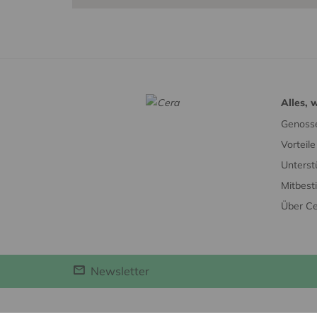
Alles, 
Genosse
Vorteil
Unterst
Mitbes
Über C
Newsletter