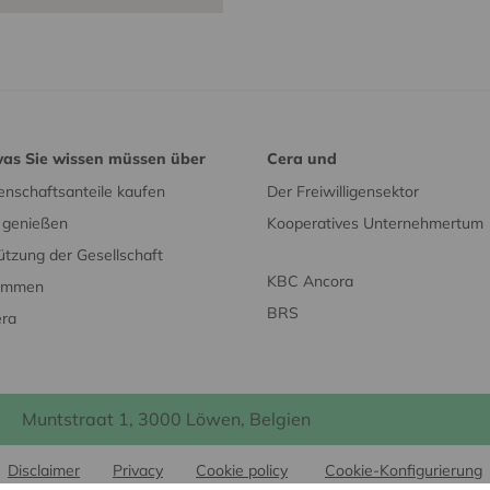
was Sie wissen müssen über
Cera und
nschaftsanteile kaufen
Der Freiwilligensektor
e genießen
Kooperatives Unternehmertum
ützung der Gesellschaft
KBC Ancora
timmen
BRS
era
Muntstraat 1, 3000 Löwen, Belgien
Disclaimer
Privacy
Cookie policy
Cookie-Konfigurierung