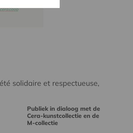
6
cera.coop
té solidaire et respectueuse,
Publiek in dialoog met de
Cera-kunstcollectie en de
M-collectie