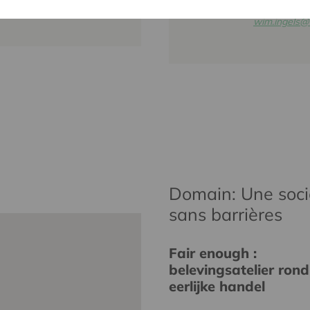
016 27 96 4
wim.ingels@
Domain: Une socié
sans barrières
Fair enough :
belevingsatelier rond
eerlijke handel