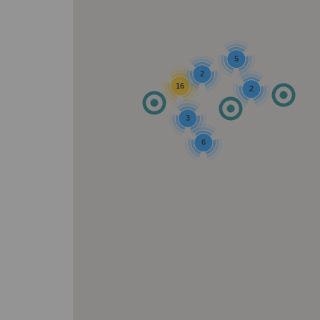
5
2
16
2
3
6