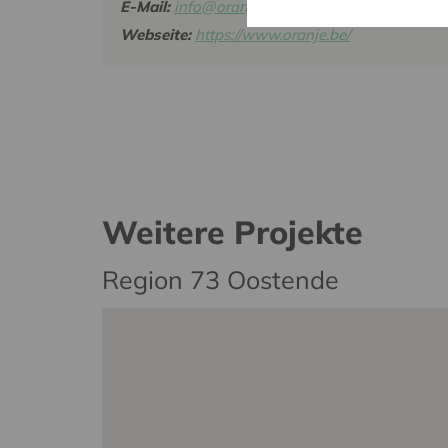
E-Mail:
info@oranje.be
Webseite:
https://www.oranje.be/
Weitere Projekte
Region 73 Oostende