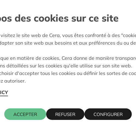
n-Limburg
os des cookies sur ce site
:
16/10/2025
visitez le site web de Cera, vous êtes confronté à des "cooki
eidung:
Approved
adapter son site web aux besoins et aux préférences du ou de
ique en matière de cookies, Cera donne de manière transpar
ns détaillées sur les cookies qu'elle utilise sur son site web.
Kontaktpers
hoisir d'accepter tous les cookies ou définir les sortes de co
z autoriser.
5, 3600 GENK
ICY
KRIS DEBR
016 27 96 7
ACCEPTER
REFUSER
CONFIGURER
kris.debruy