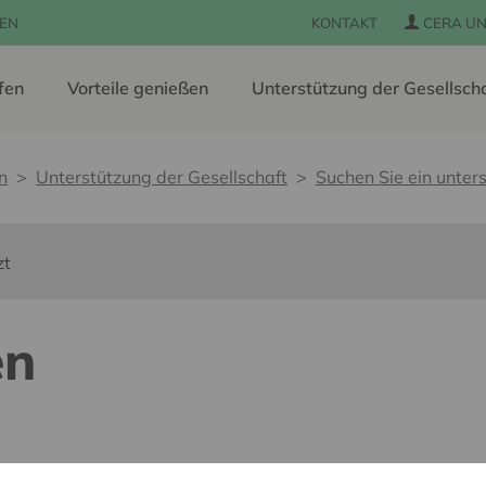
EN
KONTAKT
CERA UN
fen
Vorteile genießen
Unterstützung der Gesellsch
n
Unterstützung der Gesellschaft
Suchen Sie ein unters
zt
en
s barrières