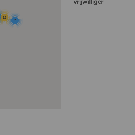
vrijwilliger
23
7