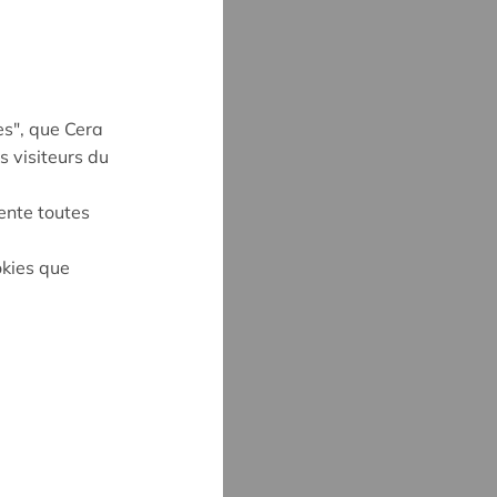
es", que Cera
s visiteurs du
ente toutes
on
okies que
UYNE
4
ne@cera.coop