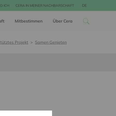
DE
D ICH
CERA IN MEINER NACHBARSCHAFT
aft
Mitbestimmen
Über Cera
tütztes Projekt
Samen Genieten