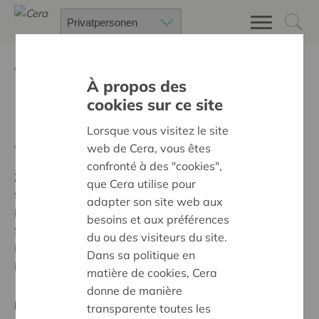
Zurück
Suchen Sie ein unterstütztes Projekt
À propos des
cookies sur ce site
Bildschirm für Schaufenster
Lorsque vous visitez le site
Zurück
web de Cera, vous êtes
confronté à des "cookies",
Ziel:
Des quartiers chaleureux et bienveillants pour
que Cera utilise pour
tous
adapter son site web aux
Durch das Aufstellen eines Bildschirmes im
besoins et aux préférences
Schaufenster unseres Geschäftes werden wir
du ou des visiteurs du site.
Informationen zu unseren Projekten und Waren den
Dans sa politique en
Kunden mitteilen können.
matière de cookies, Cera
donne de manière
Regionales Projekt
transparente toutes les