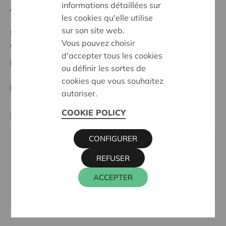
informations détaillées sur
Anfangsdatum:
23/10/2025
les cookies qu'elle utilise
sur son site web.
Stand :
Complete
Vous pouvez choisir
Ostbelgien
d'accepter tous les cookies
Datum:
23/10/2025
ou définir les sortes de
cookies que vous souhaitez
Entscheidung:
Approved
autoriser.
COOKIE POLICY
Partner
CONFIGURER
WELTLADEN VOG, BERGSTRASSE 45, 4700 EUPEN
REFUSER
Tel.:
087 74 03 73
E-Mail:
weltladen.eupen@gmail.com
ACCEPTER
Webseite:
www.weltladen.info