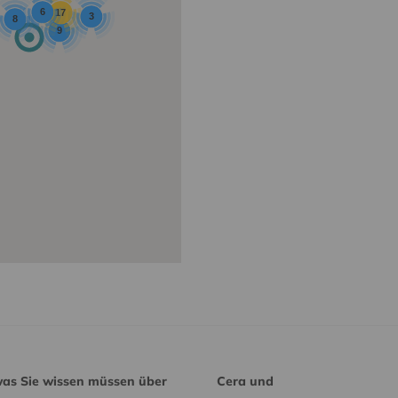
6
17
3
8
9
was Sie wissen müssen über
Cera und