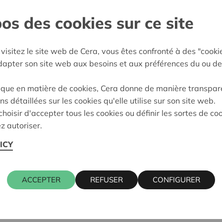
os des cookies sur ce site
Limburg
:
09/10/2025
visitez le site web de Cera, vous êtes confronté à des "cooki
adapter son site web aux besoins et aux préférences du ou de
eidung:
Approved
ique en matière de cookies, Cera donne de manière transpar
ns détaillées sur les cookies qu'elle utilise sur son site web.
hoisir d'accepter tous les cookies ou définir les sortes de co
z autoriser.
ICY
ACCEPTER
REFUSER
CONFIGURER