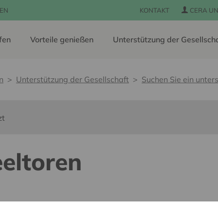
EN
KONTAKT
CERA UN
fen
Vorteile genießen
Unterstützung der Gesellsch
n
Unterstützung der Gesellschaft
Suchen Sie ein unters
zt
eltoren
 pour tous