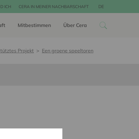
DE
D ICH
CERA IN MEINER NACHBARSCHAFT
aft
Mitbestimmen
Über Cera
tütztes Projekt
Een groene speeltoren