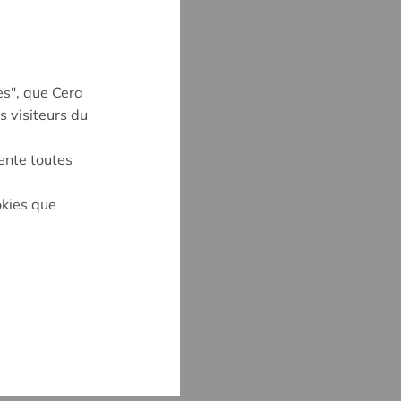
es", que Cera
s visiteurs du
ente toutes
okies que