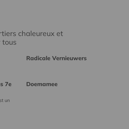
tiers chaleureux et
r tous
Radicale Vernieuwers
es 7e
Doemamee
st un