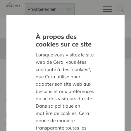
Zurück
Suchen Sie ein unterstütztes Projekt
À propos des
cookies sur ce site
Diese Seite ist nicht ins Deutsche übersetzt
Lorsque vous visitez le site
web de Cera, vous êtes
Komkommerbi
confronté à des "cookies",
que Cera utilise pour
Zurück
adapter son site web aux
besoins et aux préférences
Ziel:
Une société solidaire et respectueuse, sans
du ou des visiteurs du site.
barrières
Dans sa politique en
matière de cookies, Cera
Programm:
Offrir à tous les mêmes chances de
donne de manière
participer à part entière, égale et active à la société
transparente toutes les