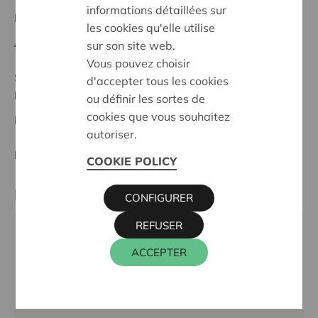
informations détaillées sur
Regionales Projekt
les cookies qu'elle utilise
Anfangsdatum:
15/10/2025
sur son site web.
Vous pouvez choisir
Stand :
Complete
d'accepter tous les cookies
Brugge
ou définir les sortes de
cookies que vous souhaitez
Datum:
15/10/2025
autoriser.
Entscheidung:
Approved
COOKIE POLICY
Partner
CONFIGURER
REFUSER
Komerbi vzw, Blankenbergse Steenweg 198, 8000
ACCEPTER
BRUGGE
E-Mail:
komerbibrugge@gmail.com
Webseite:
https://komerbi.be