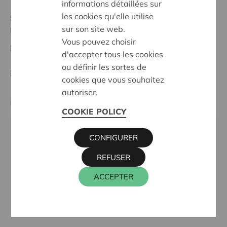
informations détaillées sur
les cookies qu'elle utilise
Stand :
In treatment
sur son site web.
Réunion des bureaux
Vous pouvez choisir
Datum:
01/10/2025
d'accepter tous les cookies
ou définir les sortes de
Entscheidung:
Approved
cookies que vous souhaitez
autoriser.
Partner
COOKIE POLICY
CARI - Centre Apicole de Recherche et d'Information,
CONFIGURER
Croix du Sud 1 bteL7.04.01, 1348 OTTIGNIES-
REFUSER
LOUVAIN-LA-NEUVE
Tel.:
010 47 34 16
ACCEPTER
E-Mail:
info@cari.be
Webseite:
www.cari.be