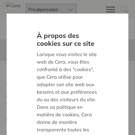
Zurück
Suchen Sie ein unterstütztes Projekt
À propos des
cookies sur ce site
Diese Seite ist nicht ins Deutsche übersetzt
Lorsque vous visitez le site
web de Cera, vous êtes
confronté à des "cookies",
Nouveau site internet CARI
que Cera utilise pour
Zurück
adapter son site web aux
besoins et aux préférences
Ziel:
Des quartiers chaleureux et bienveillants pour
du ou des visiteurs du site.
tous
Dans sa politique en
matière de cookies, Cera
Supraregionales Projekt
donne de manière
transparente toutes les
Anfangsdatum:
01/10/2025