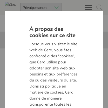
Zurück
Suchen Sie ein unterstütztes Projekt
À propos des
cookies sur ce site
Diese Seite ist nicht ins Deutsche übersetzt
Lorsque vous visitez le site
web de Cera, vous êtes
confronté à des "cookies",
Supervisions des équipes
que Cera utilise pour
Zurück
adapter son site web aux
besoins et aux préférences
Ziel:
Une société solidaire et respectueuse, sans
du ou des visiteurs du site.
barrières
Dans sa politique en
matière de cookies, Cera
Supraregionales Projekt
donne de manière
transparente toutes les
Anfangsdatum:
01/10/2025