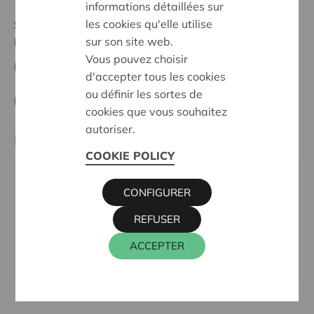
informations détaillées sur
les cookies qu'elle utilise
Stand :
In treatment
sur son site web.
Réunion des bureaux
Vous pouvez choisir
Datum:
01/10/2025
d'accepter tous les cookies
ou définir les sortes de
Entscheidung:
Approved
cookies que vous souhaitez
autoriser.
Partner
COOKIE POLICY
PARENTS DÉSENFANTÉS, RUE DU CULOT 15 B, 1341
CONFIGURER
OTTIGNIES-LOUVAIN-LA-NEUVE
REFUSER
Tel.:
010 24 59 24
E-Mail:
parents.desenfantes.be@gmail.com
ACCEPTER
Webseite:
www.parentsdesenfantes.org