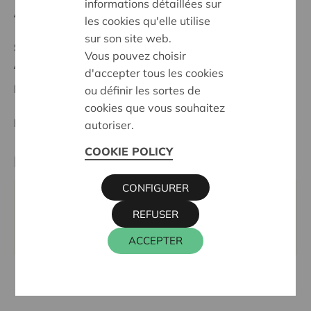
informations détaillées sur
Anfangsdatum:
02/10/2025
les cookies qu'elle utilise
sur son site web.
Stand :
In treatment
Vous pouvez choisir
Aalst-Wetteren
d'accepter tous les cookies
Datum:
02/10/2025
ou définir les sortes de
cookies que vous souhaitez
Entscheidung:
Approved
autoriser.
COOKIE POLICY
Kontaktperson
CONFIGURER
ALAIN BAECK
REFUSER
016 27 96 03
alain.baeck@cera.coop
ACCEPTER