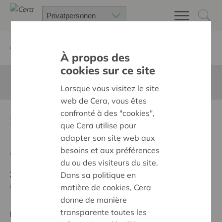
Zurück
Suchen Sie ein unterstütztes Projekt
À propos des
cookies sur ce site
Diese Seite ist nicht ins Deutsche übersetzt
Lorsque vous visitez le site
web de Cera, vous êtes
confronté à des "cookies",
Spelen,leren,bouwen ...
que Cera utilise pour
BUITEN
adapter son site web aux
besoins et aux préférences
Zurück
du ou des visiteurs du site.
Ziel:
Des quartiers chaleureux et bienveillants pour
Dans sa politique en
tous
matière de cookies, Cera
donne de manière
transparente toutes les
Regionales Projekt