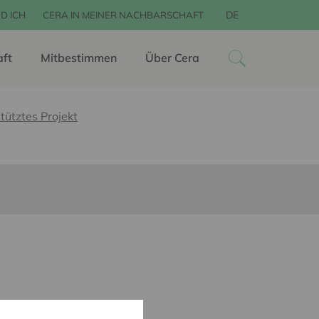
DE
D ICH
CERA IN MEINER NACHBARSCHAFT
aft
Mitbestimmen
Über Cera
tütztes Projekt