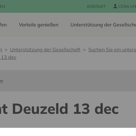
EN
KONTAKT
CERA UN
fen
Vorteile genießen
Unterstützung der Gesellsch
n
Unterstützung der Gesellschaft
Suchen Sie ein unters
 13 dec
zt
t Deuzeld 13 dec