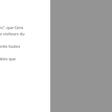
es", que Cera
s visiteurs du
ente toutes
okies que
on
UYNE
4
ne@cera.coop