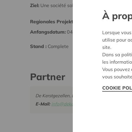
Ziel:
Une société solidaire et respectueuse, san
À prop
Regionales Projekt
Voork
Anfangsdatum:
04/11/2025
Datum
Lorsque vous 
utilise pour 
Stand :
Complete
Entsch
site.
Dans sa polit
les informatio
Vous pouvez c
Partner
vous souhaite
COOKIE POL
De Kerstgezellen, Lode Vleeshouwerslaan 57
E-Mail:
info@dekerstgezellen.be