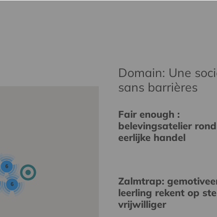
Domain: Une socié
sans barrières
Fair enough :
belevingsatelier rond
eerlijke handel
6
Zalmtrap: gemotivee
6
leerling rekent op st
vrijwilliger