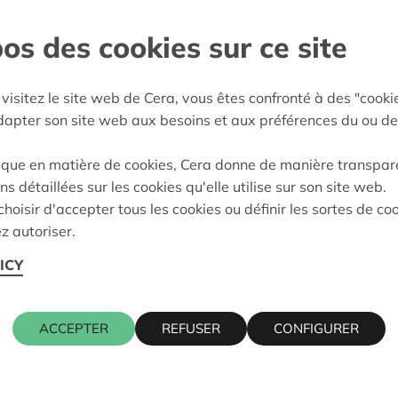
s barrières
os des cookies sur ce site
empen
:
04/11/2025
visitez le site web de Cera, vous êtes confronté à des "cooki
adapter son site web aux besoins et aux préférences du ou de
eidung:
Approved
ique en matière de cookies, Cera donne de manière transpar
ns détaillées sur les cookies qu'elle utilise sur son site web.
hoisir d'accepter tous les cookies ou définir les sortes de co
Kontaktpers
z autoriser.
ICY
, 2900 SCHOTEN
KRIS DEBR
016 27 96 7
ACCEPTER
REFUSER
CONFIGURER
kris.debruy