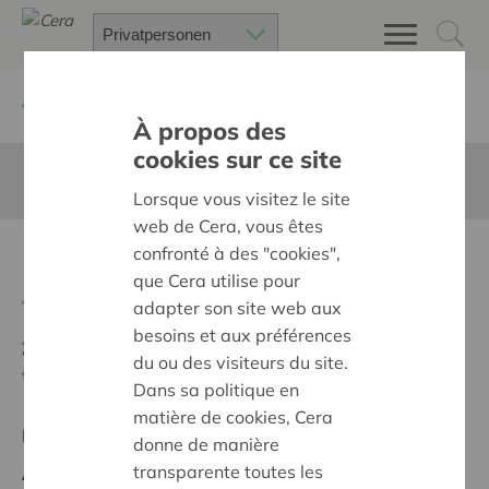
Zurück
Suchen Sie ein unterstütztes Projekt
À propos des
cookies sur ce site
Diese Seite ist nicht ins Deutsche übersetzt
Lorsque vous visitez le site
web de Cera, vous êtes
confronté à des "cookies",
Bakken vol Chiroplezier!
que Cera utilise pour
Zurück
adapter son site web aux
besoins et aux préférences
Ziel:
Des quartiers chaleureux et bienveillants pour
du ou des visiteurs du site.
tous
Dans sa politique en
matière de cookies, Cera
Regionales Projekt
donne de manière
transparente toutes les
Anfangsdatum:
07/10/2025