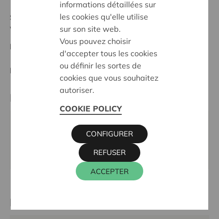
informations détaillées sur
les cookies qu'elle utilise
Stand :
In treatment
sur son site web.
Waasland
Vous pouvez choisir
Datum:
07/10/2025
d'accepter tous les cookies
ou définir les sortes de
Entscheidung:
Approved
cookies que vous souhaitez
autoriser.
Partner
COOKIE POLICY
Chiro Iris, Heihoekstraat 204 B, 9100 SINT-NIKLAAS
CONFIGURER
E-Mail:
chiroirisleiding1@gmail.com
REFUSER
Webseite:
www.chiroiris.weebly.com
ACCEPTER
Kontaktperson