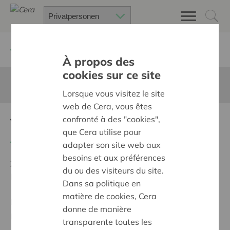
Zurück
Suchen Sie ein unterstütztes Projekt
À propos des
cookies sur ce site
Diese Seite ist nicht ins Deutsche übersetzt
Lorsque vous visitez le site
web de Cera, vous êtes
confronté à des "cookies",
Verhalendokter in UZ Gent
que Cera utilise pour
Zurück
adapter son site web aux
besoins et aux préférences
Ziel:
Une société solidaire et respectueuse, sans
du ou des visiteurs du site.
barrières
Dans sa politique en
matière de cookies, Cera
Programm:
Offrir à tous les mêmes chances de
donne de manière
participer à part entière, égale et active à la société
transparente toutes les