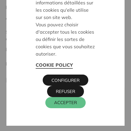
informations détaillées sur
Regionales Projekt
les cookies qu'elle utilise
sur son site web.
Anfangsdatum:
13/10/2025
Vous pouvez choisir
d'accepter tous les cookies
Stand :
In treatment
ou définir les sortes de
Gent & Leieland
cookies que vous souhaitez
Datum:
13/10/2025
autoriser.
Entscheidung:
Approved
COOKIE POLICY
Kontaktperson
CONFIGURER
REFUSER
WIM INGELS
ACCEPTER
016 27 96 46
wim.ingels@cera.coop