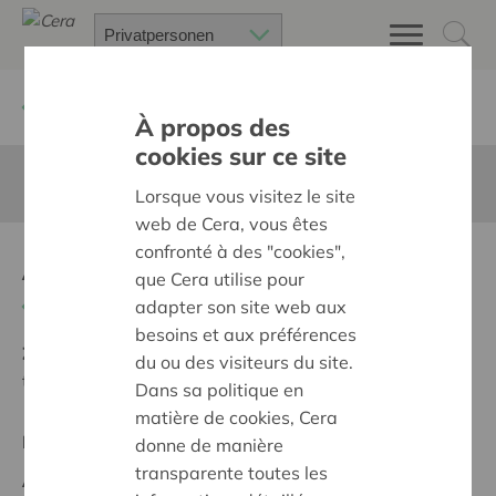
Zurück
Suchen Sie ein unterstütztes Projekt
À propos des
cookies sur ce site
Diese Seite ist nicht ins Deutsche übersetzt
Lorsque vous visitez le site
web de Cera, vous êtes
confronté à des "cookies",
Aanschaf 3 nieuwe tenten
que Cera utilise pour
Zurück
adapter son site web aux
besoins et aux préférences
Ziel:
Des quartiers chaleureux et bienveillants pour
du ou des visiteurs du site.
tous
Dans sa politique en
matière de cookies, Cera
Regionales Projekt
donne de manière
transparente toutes les
Anfangsdatum:
08/10/2025