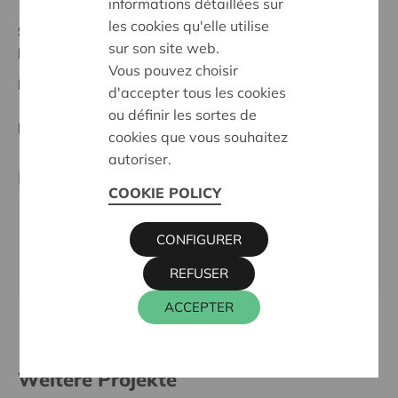
informations détaillées sur
les cookies qu'elle utilise
Stand :
In treatment
sur son site web.
Noorderkempen
Vous pouvez choisir
Datum:
08/10/2025
d'accepter tous les cookies
ou définir les sortes de
Entscheidung:
Approved
cookies que vous souhaitez
autoriser.
Kontaktperson
COOKIE POLICY
KRISTIEN MARTENS
CONFIGURER
016 27 96 58
kristien.martens@cera.coop
REFUSER
ACCEPTER
Weitere Projekte