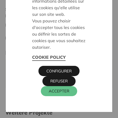
informations détaillées sur
les cookies qu'elle utilise
Stand :
Complete
sur son site web.
Lokeren-Dendermonde
Vous pouvez choisir
Datum:
16/10/2025
d'accepter tous les cookies
ou définir les sortes de
Entscheidung:
Approved
cookies que vous souhaitez
autoriser.
Kontaktperson
COOKIE POLICY
ALAIN BAECK
CONFIGURER
016 27 96 03
alain.baeck@cera.coop
REFUSER
ACCEPTER
Weitere Projekte