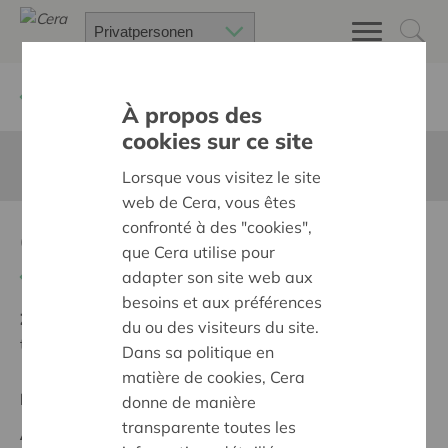
Zurück
Suchen Sie ein unterstütztes Projekt
À propos des
cookies sur ce site
Diese Seite ist nicht ins Deutsche übersetzt
Lorsque vous visitez le site
web de Cera, vous êtes
confronté à des "cookies",
Geen drempels, wel niveau !
que Cera utilise pour
Zurück
adapter son site web aux
besoins et aux préférences
Ziel:
Des quartiers chaleureux et bienveillants pour
du ou des visiteurs du site.
tous
Dans sa politique en
matière de cookies, Cera
Regionales Projekt
donne de manière
transparente toutes les
Anfangsdatum:
16/10/2025