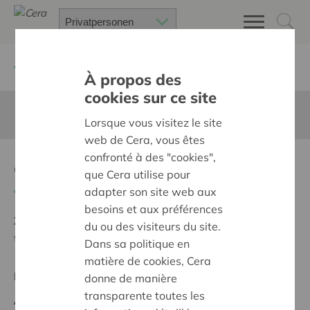
Zurück
Suchen Sie ein unterstütztes Projekt
À propos des
cookies sur ce site
Diese Seite ist nicht ins Deutsche übersetzt
Lorsque vous visitez le site
web de Cera, vous êtes
confronté à des "cookies",
educatief materiaal
que Cera utilise pour
Zurück
adapter son site web aux
besoins et aux préférences
Ziel:
Des quartiers chaleureux et bienveillants pour
du ou des visiteurs du site.
tous
Dans sa politique en
matière de cookies, Cera
Regionales Projekt
donne de manière
transparente toutes les
Anfangsdatum:
10/03/2026