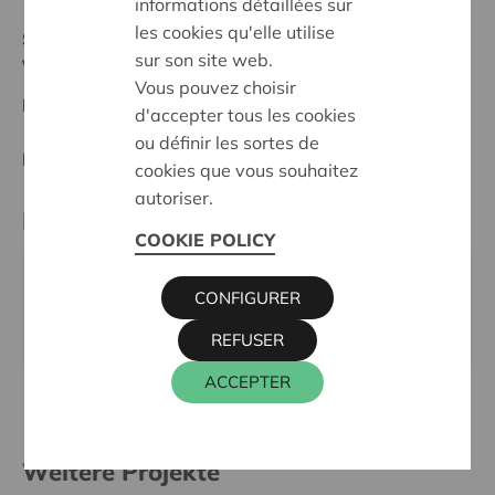
informations détaillées sur
les cookies qu'elle utilise
Stand :
In treatment
sur son site web.
Voorkempen
Vous pouvez choisir
Datum:
10/03/2026
d'accepter tous les cookies
ou définir les sortes de
Entscheidung:
Approved
cookies que vous souhaitez
autoriser.
Kontaktperson
COOKIE POLICY
KRIS DEBRUYNE
CONFIGURER
016 27 96 74
kris.debruyne@cera.coop
REFUSER
ACCEPTER
Weitere Projekte