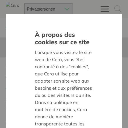
Zurück
Suchen Sie ein unterstütztes Projekt
À propos des
cookies sur ce site
Diese Seite ist nicht ins Deutsche übersetzt
Lorsque vous visitez le site
web de Cera, vous êtes
confronté à des "cookies",
Tenten voor Zomer in
que Cera utilise pour
Tatteljee
adapter son site web aux
besoins et aux préférences
Zurück
du ou des visiteurs du site.
Ziel:
Des quartiers chaleureux et bienveillants pour
Dans sa politique en
tous
matière de cookies, Cera
donne de manière
Regionales Projekt
transparente toutes les