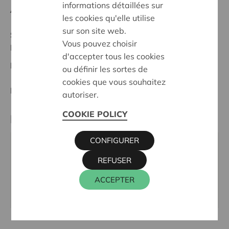
informations détaillées sur
Anfangsdatum:
11/02/2026
les cookies qu'elle utilise
sur son site web.
Stand :
In treatment
Vous pouvez choisir
Noorderkempen
d'accepter tous les cookies
Datum:
11/02/2026
ou définir les sortes de
cookies que vous souhaitez
Entscheidung:
Approved
autoriser.
COOKIE POLICY
Partner
CONFIGURER
TATTELJEE, SINT ANTONIUSPLEIN 1, 2910 ESSEN
REFUSER
Tel.:
03 667 31 90
E-Mail:
info@tatteljee.be
ACCEPTER
Webseite:
www.tatteljee.be